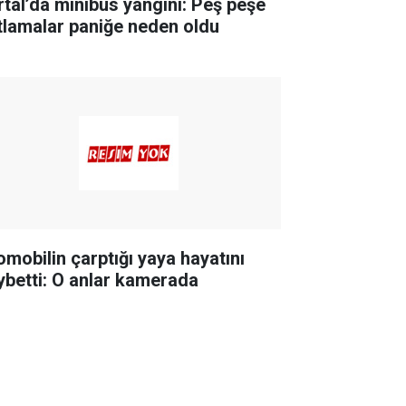
rtal’da minibüs yangını: Peş peşe
tlamalar paniğe neden oldu
omobilin çarptığı yaya hayatını
ybetti: O anlar kamerada