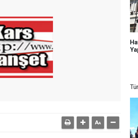
Ha
Ya
Tü