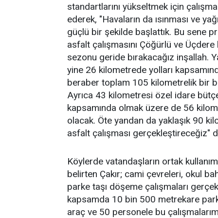
standartlarını yükseltmek için çalış
ederek, "Havaların da ısınması ve ya
güçlü bir şekilde başlattık. Bu sene
asfalt çalışmasını Çöğürlü ve Üçdere 
sezonu geride bırakacağız inşallah. Ya
yine 26 kilometrede yolları kapsamınd
beraber toplam 105 kilometrelik bir 
Ayrıca 43 kilometresi özel idare bütçe
kapsamında olmak üzere de 56 kilomet
olacak. Öte yandan da yaklaşık 90 kilo
asfalt çalışması gerçekleştireceğiz" d
Köylerde vatandaşların ortak kullanım 
belirten Çakır; cami çevreleri, okul b
parke taşı döşeme çalışmaları gerçekleş
kapsamda 10 bin 500 metrekare parke
araç ve 50 personele bu çalışmalarımız