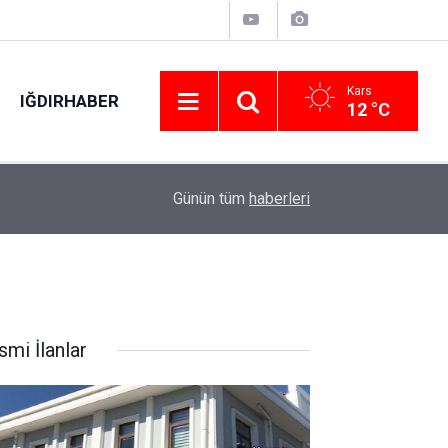
Kars
IĞDIRHABER
12 °C
01:46
Ön tekerleği arızalandığı iddia edilen arazi aracı
Günün tüm
haberleri
smi İlanlar