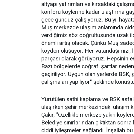
altyapı yatırımları ve kırsaldaki çalı
konforu köylerine kadar ulaştırma gayr
gece gündüz çalışıyoruz. Bu yıl hayata
Muş merkezde ulaşım anlamında cidd
verdiğimiz söz doğrultusunda uzak il
önemli artış olacak. Çünkü Muş sade
köyden oluşuyor. Her vatandaşımızı, h
parçası olarak görüyoruz. Hepsinin e
Bazı bölgelerde coğrafi şartlar nedeni
geçiriliyor. Uygun olan yerlerde BSK,
çalışmaları yapılıyor" şeklinde konuştu
Yürütülen sathi kaplama ve BSK asfalt
ulaşırken şehir merkezindeki ulaşım 
Çakır, "Özellikle merkeze yakın köyle
Belediye sınırlarından çıktıktan sonr
ciddi iyileşmeler sağlandı. İnşallah b