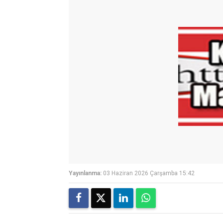
Yayınlanma:
03 Haziran 2026 Çarşamba 15:42