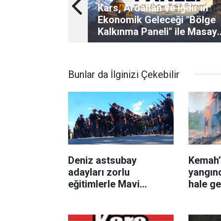
Kars, Ardahan ve Iğdır’ın
Ekonomik Geleceği "Bölge
Kalkınma Paneli" ile Masay
Yatırılıyor
Bunlar da İlginizi Çekebilir
Deniz astsubay
Kemah’t
adayları zorlu
yangın
eğitimlerle Mavi
hale ge
Vatan’da göreve
hazırlanıyor