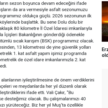
maların sezon boyunca devam edeceğini ifade
ğışların da ara vermesiyle asfalt sezonumuzu
 programımız oldukça güçlü. 2026 sezonunun ilk
köylerinde başlattık. Bu sene Dolu dolu bir
klaşık 80 kilometre İl Özel İdaresi imkanlarıyla
a İçişleri Bakanlığının gönderdiği ödenekle
bitümlü sıcak karışım (BSK) programımız olacak.
sinden, 13 kilometresi de yine güvenlik yolları
Er
relik 1. kat asfalt yapım işimiz programda
ol
metrelik de özel idare imkanlarımızla 2. kat
edi.
alanlarının iyileştirilmesine de önem verdiklerini
ahçeleri ve meydanlarda her yıl düzenli olarak
tirdiklerini ifade etti. Vali Çakır, "Bu
 desteğimiz olacak. Bu çalışmalarımızı 40
ı yürüteceğiz. Biz her yıl Muş'ta özellikle