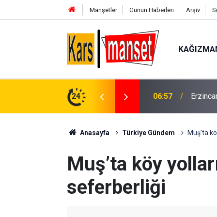
Manşetler
Günün Haberleri
Arşiv
S
KAĞIZMA
eslim oldu
24
02:00
ABD Baş
Anasayfa
Türkiye Gündem
Muş’ta köy
Muş’ta köy yollar
seferberliği