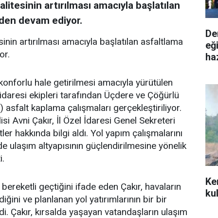
litesinin artırılması amacıyla başlatılan
eden devam ediyor.
De
sinin artırılması amacıyla başlatılan asfaltlama
eğ
or.
ha
konforlu hale getirilmesi amacıyla yürütülen
l idaresi ekipleri tarafından Üçdere ve Çöğürlü
 asfalt kaplama çalışmaları gerçekleştiriliyor.
si Avni Çakır, İl Özel İdaresi Genel Sekreteri
er hakkında bilgi aldı. Yol yapım çalışmalarını
de ulaşım altyapısının güçlendirilmesine yönelik
i.
Ke
ereketli geçtiğini ifade eden Çakır, havaların
ku
diğini ve planlanan yol yatırımlarının bir bir
di. Çakır, kırsalda yaşayan vatandaşların ulaşım