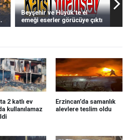
Beyşehir ve Hüyük’te el
a
emeği eserler görücüye çıktı
a 2 katlı ev
Erzincan’da samanlık
da kullanılamaz
alevlere teslim oldu
ldi