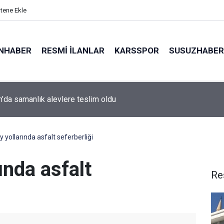
itene Ekle
NHABER
RESMI İLANLAR
KARSSPOR
SUSUZHABER
kanı Trump: "Bence savaş çok yakında bitecek"
 yollarında asfalt seferberliği
ında asfalt
Re