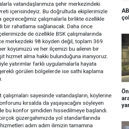
şmalarla vatandaşlarımıza şehir merkezindeki
AB
eti içerisindeyiz. Bu doğrultuda ekiplerimizle
ço
 geçireceğimiz çalışmalarla birlikte özellikle
i bir rahatlama sağlanacak. Daha önce
çelerimizde de özellikle BSK çalışmalarında
ce merkezdeki 98 köyden değil, toplam 369
er köyümüzü ve her ilçemizi bu ailenin bir
şit hizmet alma hakkı bulunduğuna inanıyoruz.
yle yatırımlar farklı uygulamalarla hayata
 gerekli görülen bölgelerde ise sathi kaplama
.
Ön
 çalışmaları sayesinde vatandaşların, köylerine
ar
konforunu kırsalda da yaşayacağını söyleyen
yar
rde bu konfor şimdiden hissedilmeye başlandı.
a birçok güzergahımızda yol standartlarında
u hizmetleri adım adım ilimizin tamamına