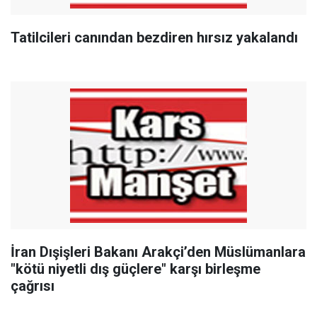
Tatilcileri canından bezdiren hırsız yakalandı
İran Dışişleri Bakanı Arakçi’den Müslümanlara
"kötü niyetli dış güçlere" karşı birleşme
çağrısı