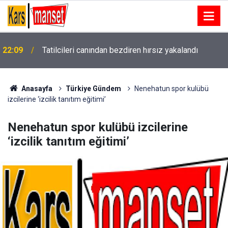
22:09
Tatilcileri canından bezdiren hırsız yakalandı
İran Dışişleri Bakanı Arakçi’den Müslümanlara "kötü
22:08
niyetli dış güçlere" karşı birleşme çağrısı
Anasayfa
Türkiye Gündem
Nenehatun spor kulübü
izcilerine ‘izcilik tanıtım eğitimi’
Nenehatun spor kulübü izcilerine
‘izcilik tanıtım eğitimi’