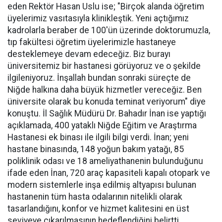
eden Rektör Hasan Uslu ise; "Birçok alanda öğretim
üyelerimiz vasıtasıyla klinikleştik. Yeni açtığımız
kadrolarla beraber de 100'ün üzerinde doktorumuzla,
tıp fakültesi öğretim üyelerimizle hastaneye
desteklemeye devam edeceğiz. Biz burayı
üniversitemiz bir hastanesi görüyoruz ve o şekilde
ilgileniyoruz. İnşallah bundan sonraki süreçte de
Niğde halkına daha büyük hizmetler vereceğiz. Ben
üniversite olarak bu konuda teminat veriyorum" diye
konuştu. İl Sağlık Müdürü Dr. Bahadır İnan ise yaptığı
açıklamada, 400 yataklı Niğde Eğitim ve Araştırma
Hastanesi ek binası ile ilgili bilgi verdi. İnan; yeni
hastane binasında, 148 yoğun bakım yatağı, 85
poliklinik odası ve 18 ameliyathanenin bulunduğunu
ifade eden İnan, 720 araç kapasiteli kapalı otopark ve
modern sistemlerle inşa edilmiş altyapısı bulunan
hastanenin tüm hasta odalarının nitelikli olarak
tasarlandığını, konfor ve hizmet kalitesini en üst
seviyeye çıkarılmasının hedeflendiğini belirtti.