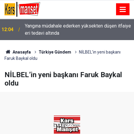
Yangına müdahale ederken yüksekten düşen itfaiye
12:04
eri tedavi altında
12:03
Samsun’da puslu hava
Anasayfa
Türkiye Gündem
NİLBEL’in yeni başkanı
Faruk Baykal oldu
NİLBEL’in yeni başkanı Faruk Baykal
oldu