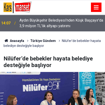
a
14:05
Başkan Genç Mısır televizyonuna Trabzon’u anlattı
Anasayfa
Türkiye Gündem
Nilüfer’de bebekler hayata
belediye desteğiyle başlıyor
Nilüfer’de bebekler hayata belediye
desteğiyle başlıyor