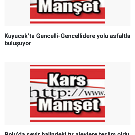
Kuyucak’ta Gencelli-Gencellidere yolu asfaltla
buluşuyor
Bolu’da seyir halindeki tır alevlere teslim oldu