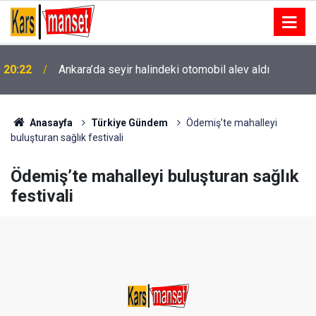
20:22
Ankara’da seyir halindeki otomobil alev aldı
Sarıyer’de hafriyat kamyonu şarampole yuvarlandı: 1
20:16
Yaralı
Anasayfa
Türkiye Gündem
Ödemiş’te mahalleyi
buluşturan sağlık festivali
Ödemiş’te mahalleyi buluşturan sağlık
festivali