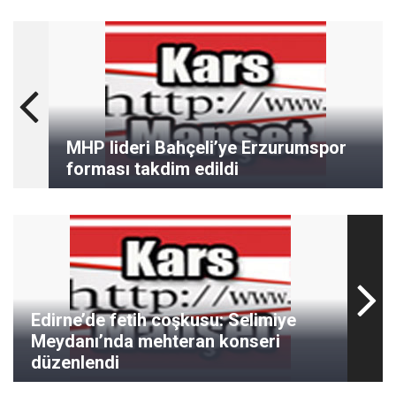
MHP lideri Bahçeli’ye Erzurumspor
forması takdim edildi
Edirne’de fetih coşkusu: Selimiye
Meydanı’nda mehteran konseri
düzenlendi