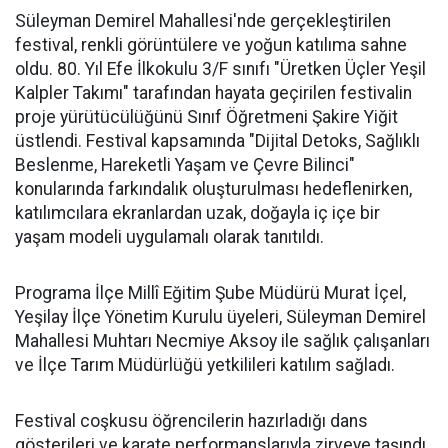
Süleyman Demirel Mahallesi'nde gerçekleştirilen
festival, renkli görüntülere ve yoğun katılıma sahne
oldu. 80. Yıl Efe İlkokulu 3/F sınıfı "Üretken Üçler Yeşil
Kalpler Takımı" tarafından hayata geçirilen festivalin
proje yürütücülüğünü Sınıf Öğretmeni Şakire Yiğit
üstlendi. Festival kapsamında "Dijital Detoks, Sağlıklı
Beslenme, Hareketli Yaşam ve Çevre Bilinci"
konularında farkındalık oluşturulması hedeflenirken,
katılımcılara ekranlardan uzak, doğayla iç içe bir
yaşam modeli uygulamalı olarak tanıtıldı.
Programa İlçe Millî Eğitim Şube Müdürü Murat İçel,
Yeşilay İlçe Yönetim Kurulu üyeleri, Süleyman Demirel
Mahallesi Muhtarı Necmiye Aksoy ile sağlık çalışanları
ve İlçe Tarım Müdürlüğü yetkilileri katılım sağladı.
Festival coşkusu öğrencilerin hazırladığı dans
gösterileri ve karate performanslarıyla zirveye taşındı.