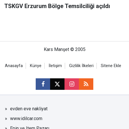
TSKGV Erzurum Bölge Temsilciliği açıldı
Kars Manşet © 2005
Anasayfa
Künye
İletişim
Gizlilik İlkeleri
Sitene Ekle
evden eve nakliyat
www.idilcar.com
Epin ve Item Pazarı