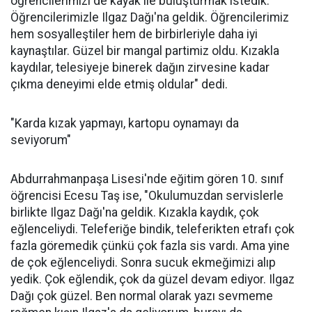
öğrencilerimizi de kayak ile buluşturmak istedik.
Öğrencilerimizle Ilgaz Dağı'na geldik. Öğrencilerimiz
hem sosyalleştiler hem de birbirleriyle daha iyi
kaynaştılar. Güzel bir mangal partimiz oldu. Kızakla
kaydılar, telesiyeje binerek dağın zirvesine kadar
çıkma deneyimi elde etmiş oldular" dedi.
"Karda kızak yapmayı, kartopu oynamayı da
seviyorum"
Abdurrahmanpaşa Lisesi'nde eğitim gören 10. sınıf
öğrencisi Ecesu Taş ise, "Okulumuzdan servislerle
birlikte Ilgaz Dağı'na geldik. Kızakla kaydık, çok
eğlenceliydi. Teleferiğe bindik, teleferikten etrafı çok
fazla göremedik çünkü çok fazla sis vardı. Ama yine
de çok eğlenceliydi. Sonra sucuk ekmeğimizi alıp
yedik. Çok eğlendik, çok da güzel devam ediyor. Ilgaz
Dağı çok güzel. Ben normal olarak yazı sevmeme