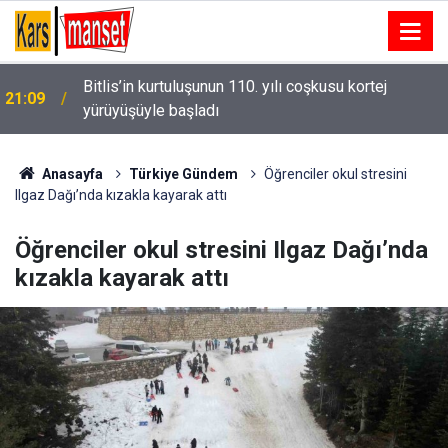
14. TAYK-Eker Olympos Regatta’da ilk günün
21:08
kazananı "Team Nautique Yachting" oldu
Anasayfa
Türkiye Gündem
Öğrenciler okul stresini
Ilgaz Dağı’nda kızakla kayarak attı
Öğrenciler okul stresini Ilgaz Dağı’nda
kızakla kayarak attı