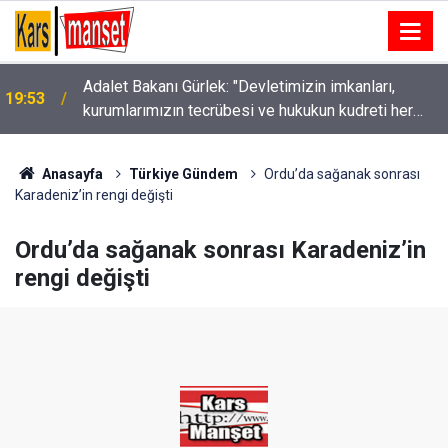
Adalet Bakanı Gürlek: "Devletimizin imkanları,
19:53
kurumlarımızın tecrübesi ve hukukun kudreti her
19:48
İYİ Parti’den Kars Küçük Sanayi Sitesine Ziyaret
türlü suç yapılanmasından üstündür"
Anasayfa
Türkiye Gündem
Ordu’da sağanak sonrası
Karadeniz’in rengi değişti
Ordu’da sağanak sonrası Karadeniz’in
rengi değişti