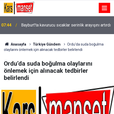
07:44
Bayburt’ta kavurucu sıcaklar serinlik arayışını artırdı
Deniz astsubay adayları zorlu eğitimlerle Mavi
07:16
Vatan’da göreve hazırlanıyor
Anasayfa
Türkiye Gündem
Ordu’da suda boğulma
olaylarını önlemek için alınacak tedbirler belirlendi
Ordu’da suda boğulma olaylarını
önlemek için alınacak tedbirler
belirlendi