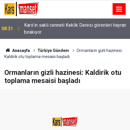
Kars’ın saklı cenneti Keklik Deresi görenleri hayran
08:31
bırakıyor
08:28
Turizm bölgesi Taşucu’na huzur veren uygulama
Anasayfa
Türkiye Gündem
Ormanların gizli hazinesi:
Kaldirik otu toplama mesaisi başladı
Ormanların gizli hazinesi: Kaldirik otu
toplama mesaisi başladı