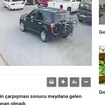
Gı
Gı
etin çarpışması sonucu meydana gelen
lanan olmadı.