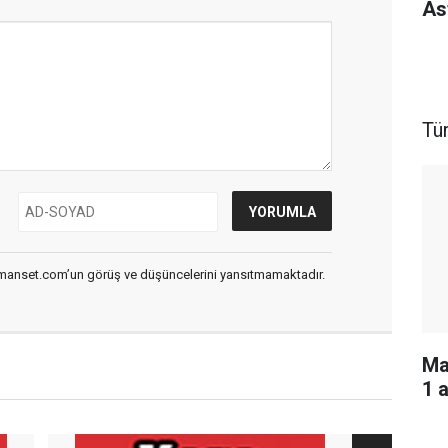
As
Tü
smanset.com’un görüş ve düşüncelerini yansıtmamaktadır.
Ma
1 a