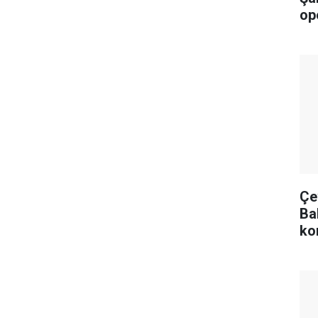
op
Çev
Ba
ko