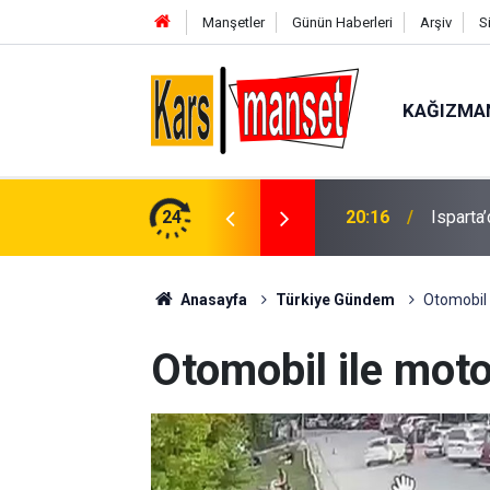
Manşetler
Günün Haberleri
Arşiv
S
KAĞIZMA
İran Dı
nu: 1 tutuklama
24
20:15
yakınız
Anasayfa
Türkiye Gündem
Otomobil i
Otomobil ile moto