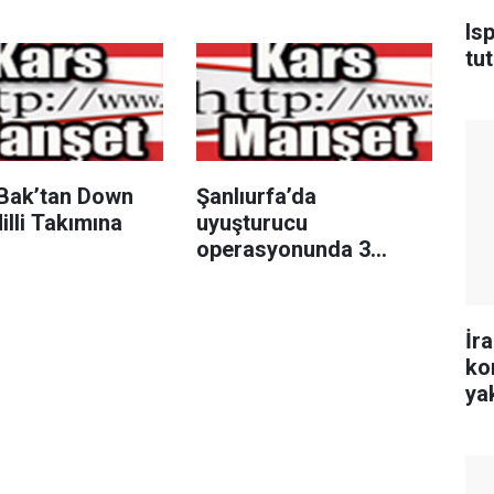
ısı"
Is
tu
Bak’tan Down
Şanlıurfa’da
lli Takımına
uyuşturucu
operasyonunda 3
tutuklama
İr
ko
ya