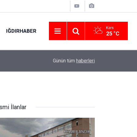
Kars
IĞDIRHABER
25 °C
k
20:11
Bakan Bak’tan Down Judo Milli Takımına tebrik
Günün tüm
haberleri
smi İlanlar