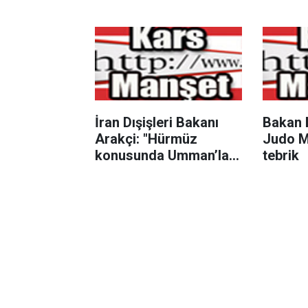
Toplant
İran Dışişleri Bakanı
Bakan 
Arakçi: "Hürmüz
Judo Mi
konusunda Umman’la
tebrik
anlaşmaya çok yakınız"