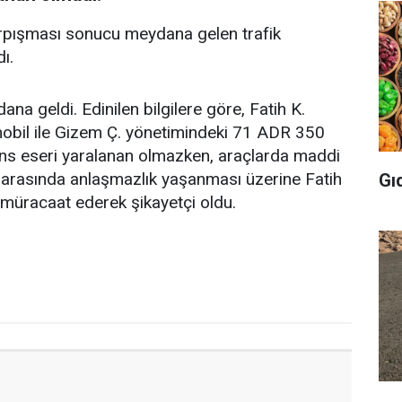
çarpışması sonucu meydana gelen trafik
ı.
na geldi. Edinilen bilgilere göre, Fatih K.
mobil ile Gizem Ç. yönetimindeki 71 ADR 350
şans eseri yaralanan olmazken, araçlarda maddi
r arasında anlaşmazlık yaşanması üzerine Fatih
Gı
 müracaat ederek şikayetçi oldu.