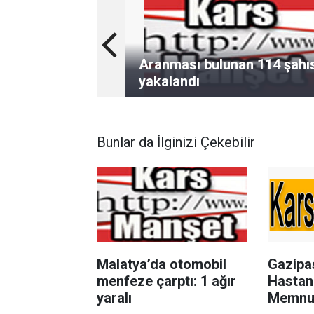
Aranması bulunan 114 şahı
yakalandı
Bunlar da İlginizi Çekebilir
Malatya’da otomobil
Gazipa
menfeze çarptı: 1 ağır
Hastan
yaralı
Memnun