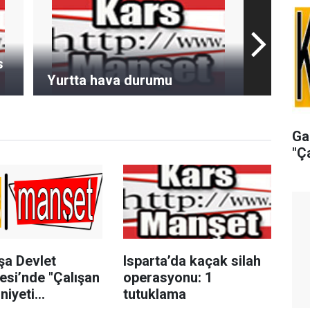
s
Yurtta hava durumu
Ga
"Ç
şa Devlet
Isparta’da kaçak silah
esi’nde "Çalışan
operasyonu: 1
iyeti
tutuklama