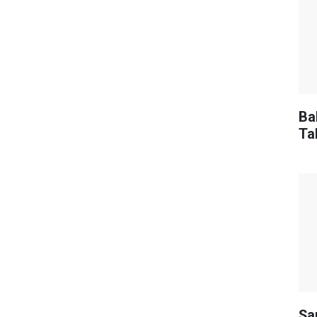
Ba
Ta
Şa