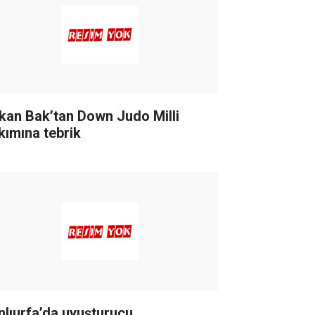
kan Bak’tan Down Judo Milli
kımına tebrik
nlıurfa’da uyuşturucu