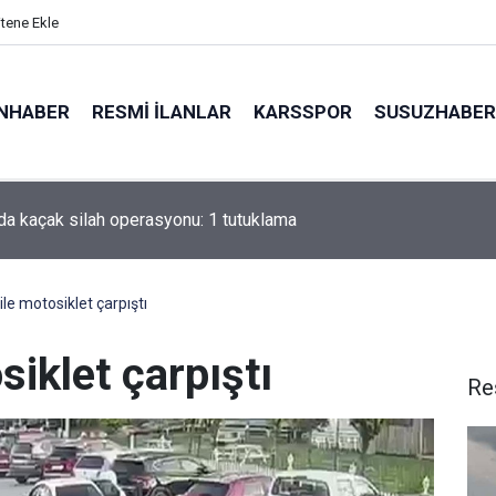
itene Ekle
NHABER
RESMI İLANLAR
KARSSPOR
SUSUZHABER
şişleri Bakanı Arakçi: "Hürmüz konusunda Umman’la anlaşmaya ço
"
le motosiklet çarpıştı
siklet çarpıştı
Re