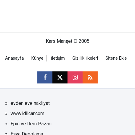
Kars Manşet © 2005
Anasayfa
Künye
İletişim
Gizlilik İlkeleri
Sitene Ekle
evden eve nakliyat
www.idilcar.com
Epin ve Item Pazarı
Eşya Depolama