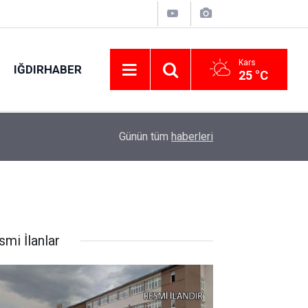
Kars
IĞDIRHABER
25 °C
20:32
Diyarbakır’da diş kliniğine silahlı saldırıyla ilgili
Günün tüm
haberleri
smi İlanlar