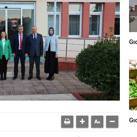
Gı
Gı