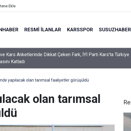
itene Ekle
NHABER
RESMI İLANLAR
KARSSPOR
SUSUZHABER
 Bakanı Çiftçi: "Yaklaşık 7 bin 500 aranan şahsı bu yılın ilk 7 yılında
ış durumdayız"
nde yapılacak olan tarımsal faaliyetler görüşüldü
lacak olan tarımsal
Re
üldü