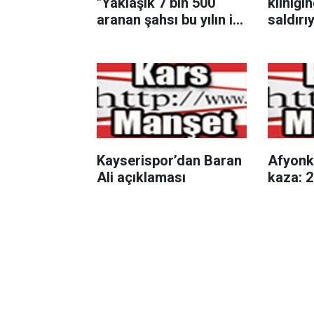
"Yaklaşık 7 bin 500
kliniğin
aranan şahsı bu yılın ilk
saldırıy
7 yılında yakalamış
tutukla
durumdayız"
Kayserispor’dan Baran
Afyonk
Ali açıklaması
kaza: 2