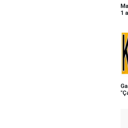
Ma
1 a
Ga
"Ç