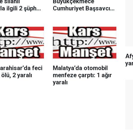
e silahlı
Büyükçekmece
la ilgili 2 şüpheli
Cumhuriyet Başsavcısı
ndı
Karakaya ile bir araya
geldi
Af
yar
arahisar’da feci
Malatya’da otomobil
 ölü, 2 yaralı
menfeze çarptı: 1 ağır
yaralı