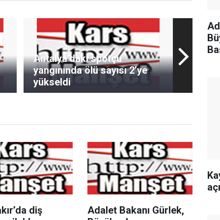
Ad
Bü
Ba
Antalya’daki spotçu
ge
yangınında ölü sayısı 2’ye
yükseldi
Ka
aç
kır’da diş
Adalet Bakanı Gürlek,