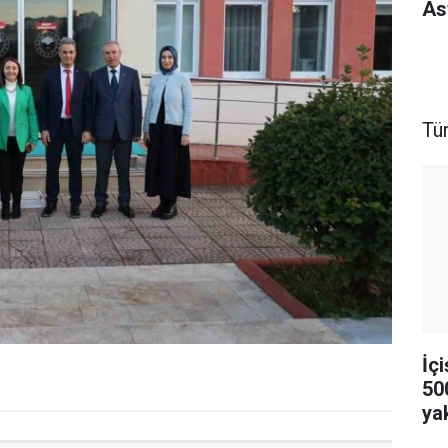
As
Tü
İçi
500
ya