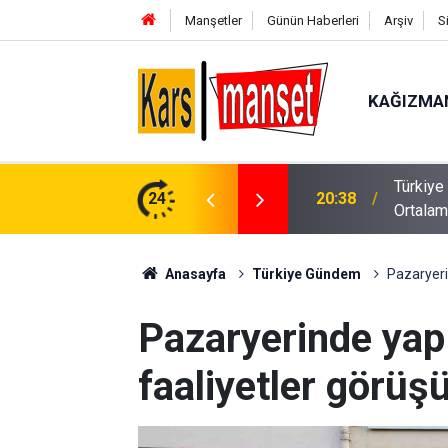
Manşetler
Günün Haberleri
Arşiv
S
KAĞIZMA
kat Çeken Fark, İYİ Parti Kars’ta Türkiye
İçişleri
24
20:37
yakalam
Anasayfa
Türkiye Gündem
Pazaryeri
Pazaryerinde yapı
faaliyetler görüş