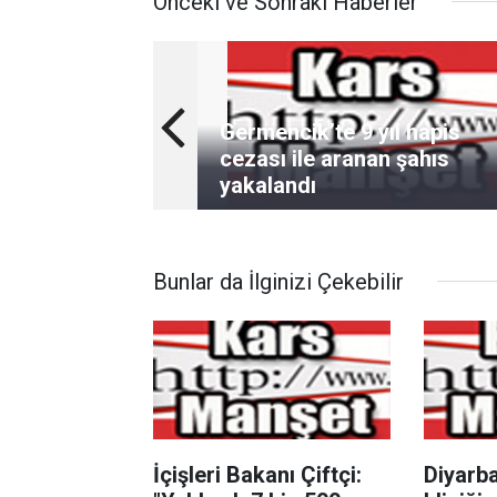
Önceki ve Sonraki Haberler
Germencik’te 9 yıl hapis
cezası ile aranan şahıs
yakalandı
Bunlar da İlginizi Çekebilir
İçişleri Bakanı Çiftçi:
Diyarba