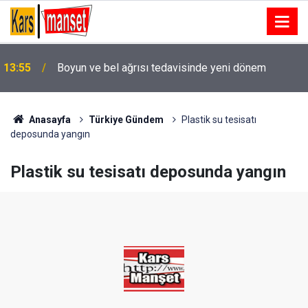
13:55
Boyun ve bel ağrısı tedavisinde yeni dönem
13:55
Irak’ta İHA saldırısı planlayan şebeke çökertildi
Anasayfa
Türkiye Gündem
Plastik su tesisatı
deposunda yangın
Plastik su tesisatı deposunda yangın