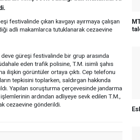
i.
MT
şi festivalinde çıkan kavgayı ayırmaya çalışan
tal
ildiği adli makamlarca tutuklanarak cezaevine
eve güreşi festivalinde bir grup arasında
dahale eden trafik polisine, T.M. isimli şahıs
na ilişkin görüntüler ortaya çıktı. Cep telefonu
arın tepkisini toplarken, saldırgan hakkında
tıldı. Yapılan soruşturma çerçevesinde jandarma
 işlemlerinin ardından adliyeye sevk edilen T.M.,
ak cezaevine gönderildi.
Esk