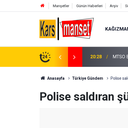
Manşetler
Günün Haberleri
Arşiv
S
KAĞIZMA
aşkanlığı’na Ziyaret
24
20:28
MTSO Ba
Anasayfa
Türkiye Gündem
Polise sal
Polise saldıran ş