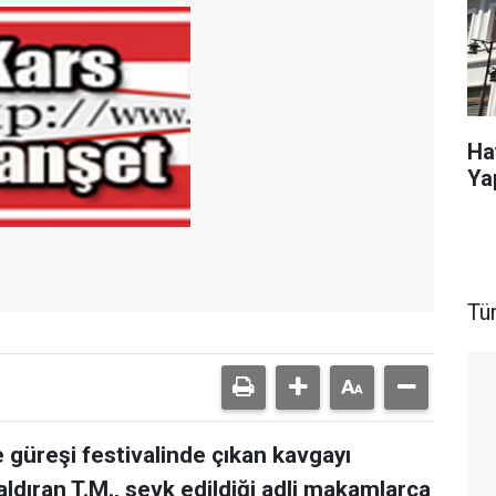
Ha
Ya
Tü
 güreşi festivalinde çıkan kavgayı
aldıran T.M., sevk edildiği adli makamlarca