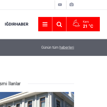
Kars
IĞDIRHABER
21 °C
20:27
Bakan Yumaklı Kars’ta Süt Ürünleri Tesisini İnce
Günün tüm
haberleri
smi İlanlar