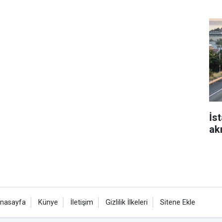
İs
ak
nasayfa
Künye
İletişim
Gizlilik İlkeleri
Sitene Ekle