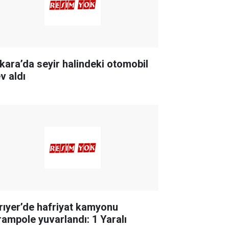
kara’da seyir halindeki otomobil
v aldı
rıyer’de hafriyat kamyonu
rampole yuvarlandı: 1 Yaralı