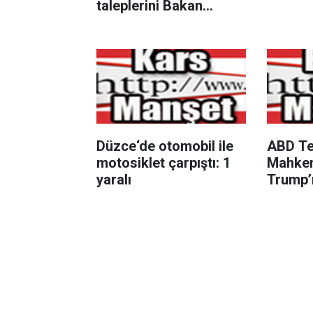
taleplerini Bakan
Şimşek’e iletti
Düzce‘de otomobil ile
ABD T
motosiklet çarpıştı: 1
Mahke
yaralı
Trump’
dolarlı
balo sa
engel