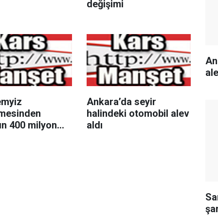
değişimi
An
ale
emyiz
Ankara’da seyir
mesinden
halindeki otomobil alev
ın 400 milyon
aldı
k Beyaz Saray
lonu projesine
Sa
şa