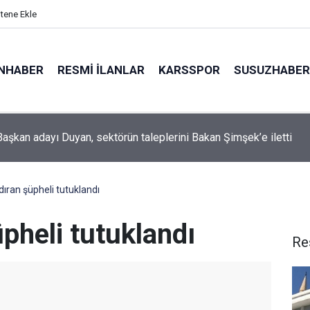
itene Ekle
NHABER
RESMI İLANLAR
KARSSPOR
SUSUZHABER
şkan adayı Duyan, sektörün taleplerini Bakan Şimşek’e iletti
dıran şüpheli tutuklandı
üpheli tutuklandı
Re