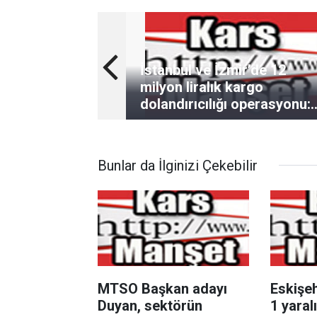
İstanbul ve İzmir’de 12
milyon liralık kargo
dolandırıcılığı operasyonu:
12 gözaltı
Bunlar da İlginizi Çekebilir
MTSO Başkan adayı
Eskişeh
Duyan, sektörün
1 yaralı