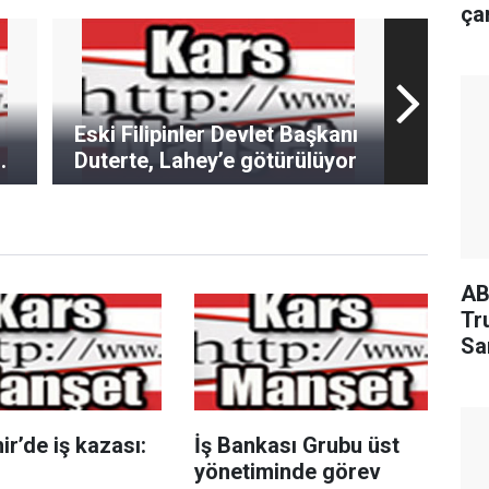
çar
Eski Filipinler Devlet Başkanı
Duterte, Lahey’e götürülüyor
AB
Tr
Sa
ir’de iş kazası:
İş Bankası Grubu üst
yönetiminde görev