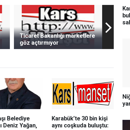
Ka
bu
sa
Ticaret Bakanlığı marketlere
göz açtırmıyor
Niğ
yar
şı Belediye
Karabük’te 30 bin kişi
ı Deniz Yağan,
aynı coşkuda buluştu: