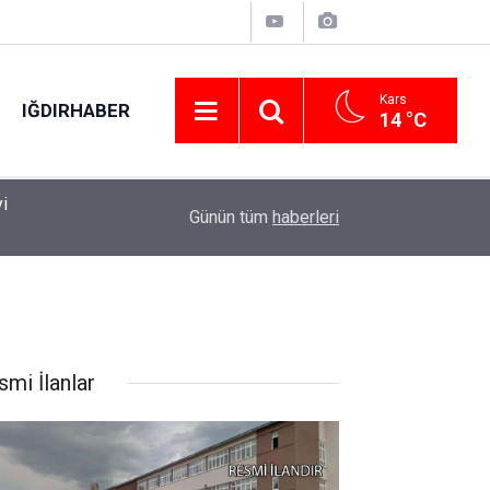
Kars
IĞDIRHABER
14 °C
01:57
Çorum’da balya makinesi yangına sebep oldu: 
Günün tüm
haberleri
smi İlanlar