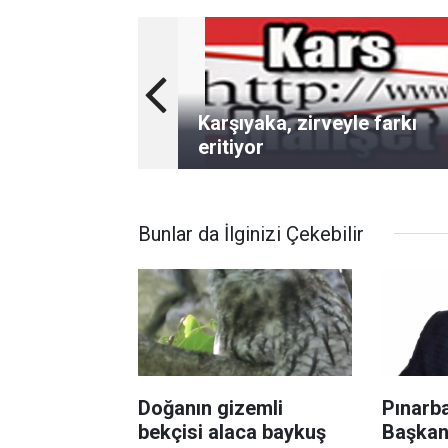
Karşıyaka, zirveyle farkı
eritiyor
Bunlar da İlginizi Çekebilir
Doğanın gizemli
Pınarba
bekçisi alaca baykuş
Başkan