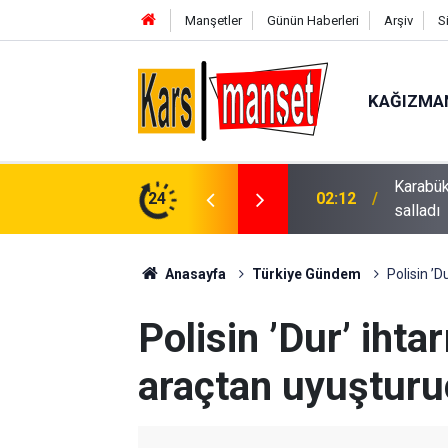
Manşetler
Günün Haberleri
Arşiv
S
KAĞIZMA
kuda buluştu: Hakan Peker ve Sefo sahneyi
24
01:58
Niğde’de
Anasayfa
Türkiye Gündem
Polisin ’D
Polisin ’Dur’ iht
araçtan uyuşturu