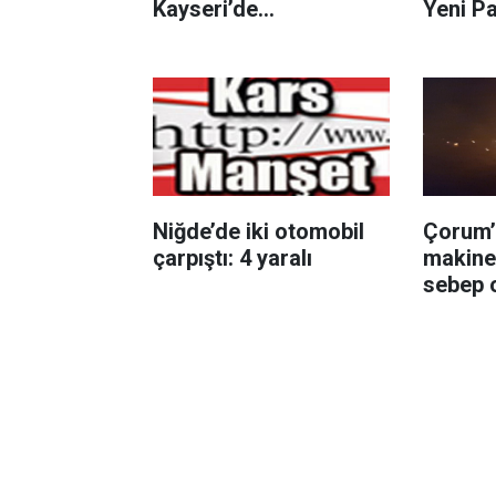
Kayseri’de
Yeni Pa
görüntülendi
Niğde’de iki otomobil
Çorum’
çarpıştı: 4 yaralı
makine
sebep 
anız k