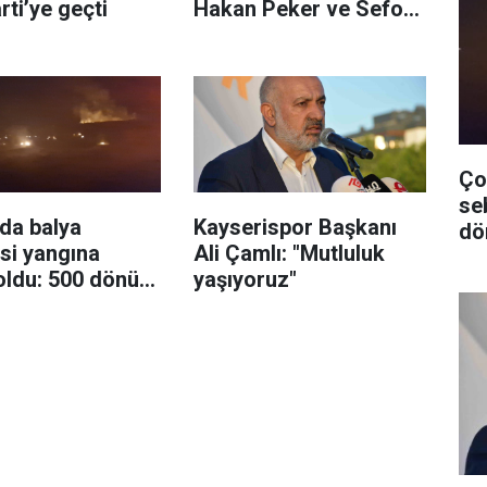
rti’ye geçti
Hakan Peker ve Sefo
sahneyi salladı
Ço
se
da balya
Kayserispor Başkanı
dö
si yangına
Ali Çamlı: "Mutluluk
oldu: 500 dönüm
yaşıyoruz"
üle döndü