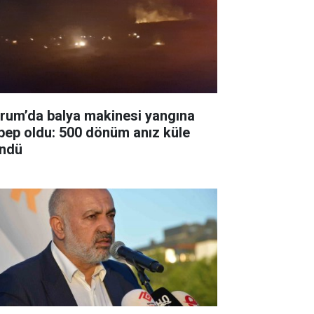
rum’da balya makinesi yangına
bep oldu: 500 dönüm anız küle
ndü