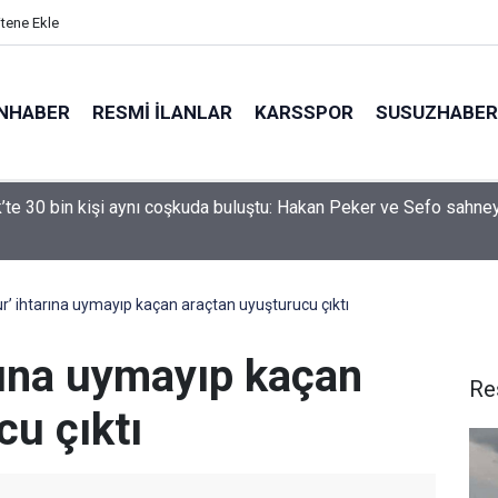
itene Ekle
NHABER
RESMI İLANLAR
KARSSPOR
SUSUZHABER
 iki otomobil çarpıştı: 4 yaralı
ur’ ihtarına uymayıp kaçan araçtan uyuşturucu çıktı
arına uymayıp kaçan
Re
cu çıktı