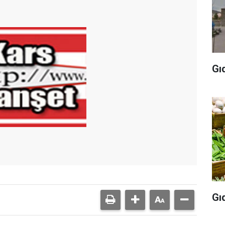
Gı
Gı