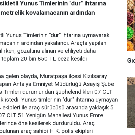
kletli Yunus Timlerinin "dur" ihtarına
ometrelik kovalamacanın ardından
li Yunus Timlerinin "dur" ihtarına uymayarak
amacanın ardından yakalandı. Araçta yapılan
rken, gözaltına alınan ve ehliyeti daha
 toplam 20 bin 850 TL ceza kesildi
Gı
 gelen olayda, Muratpaşa ilçesi Kızılsaray
yapan Antalya Emniyet Müdürlüğü Asayiş Şube
us Timleri durumundan şüphelendikleri 07 CLT
 istedi. Yunus timlerinin "dur" ihtarına uymayan
ekipleri ile araç sürücüsü arasında yaklaşık 5
 07 CLT 51 Yenigün Mahallesi Yunus Emre
erince öne kesilerek durduruldu. Araç
bulunan araç sahibi H K. polis ekipleri