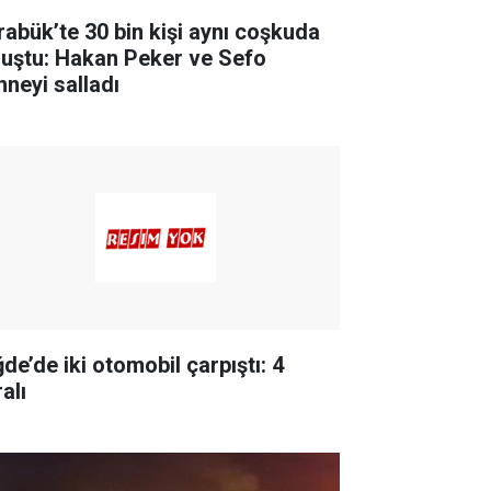
rabük’te 30 bin kişi aynı coşkuda
luştu: Hakan Peker ve Sefo
hneyi salladı
de’de iki otomobil çarpıştı: 4
alı