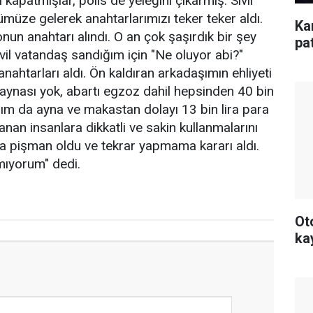
ı kapatmışlar, polis de yeleğini çıkarmış. Sivil
üze gelerek anahtarlarımızı teker teker aldı.
Ka
onun anahtarı alındı. O an çok şaşırdık bir şey
pa
vil vatandaş sandığım için "Ne oluyor abi?"
nahtarları aldı. Ön kaldıran arkadaşımın ehliyeti
ı, aynası yok, abartı egzoz dahil hepsinden 40 bin
şım da ayna ve makastan dolayı 13 bin lira para
nan insanlara dikkatli ve sakin kullanmalarını
 pişman oldu ve tekrar yapmama kararı aldı.
mıyorum" dedi.
Ot
ka