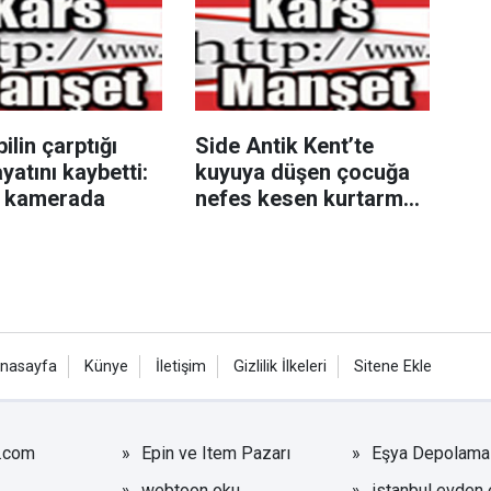
lin çarptığı
Side Antik Kent’te
yatını kaybetti:
kuyuya düşen çocuğa
r kamerada
nefes kesen kurtarma
operasyonu
nasayfa
Künye
İletişim
Gizlilik İlkeleri
Sitene Ekle
r.com
Epin ve Item Pazarı
Eşya Depolama
webtoon oku
istanbul evden 