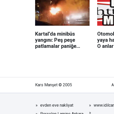
Kartal’da minibüs
Otomobi
yangını: Peş peşe
yaya ha
patlamalar paniğe
O anla
neden oldu
Kars Manşet © 2005
A
evden eve nakliyat
www.idilca
Porselen Lamine Ankara