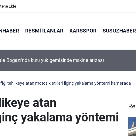
itene Ekle
NHABER
RESMI İLANLAR
KARSSPOR
SUSUZHABER
le Boğazı’nda kuru yük gemisinde makine arızası
da minibüs yangını: Peş peşe patlamalar paniğe neden oldu
rafiği tehlikeye atan motosikletlileri ilginç yakalama yöntemi kamerada
hlikeye atan
Re
ilginç yakalama yöntemi