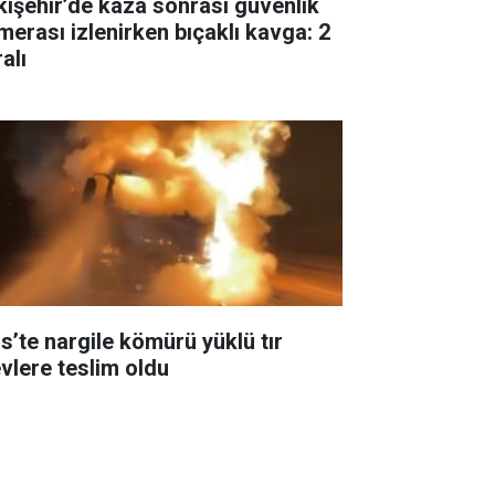
kişehir’de kaza sonrası güvenlik
merası izlenirken bıçaklı kavga: 2
alı
is’te nargile kömürü yüklü tır
evlere teslim oldu