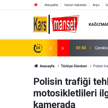
Manşetler
Günün Haberleri
Arşiv
S
KAĞIZMA
01:43
Çanakka
24
00:49
Kartal’
Anasayfa
Türkiye Gündem
Polisin t
Polisin trafiği te
motosikletlileri 
kamerada