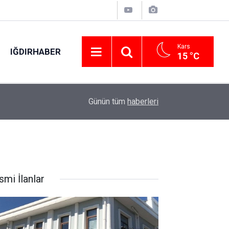
Kars
IĞDIRHABER
15 °C
00:48
Otomobilin çarptığı yaya hayatını kaybetti: O an
Günün tüm
haberleri
smi İlanlar