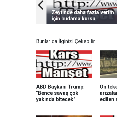
Zeytinde daha fazla verim
için budama kursu
Bunlar da İlginizi Çekebilir
ABD Başkanı Trump:
Ön teke
"Bence savaş çok
arızala
yakında bitecek"
edilen 
direğin