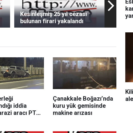
Es
ka
Kesinleşmiş 25 yıl cezası
yar
bulunan firari yakalandı
Kil
rleği
Çanakkale Boğazı’nda
al
ndığı iddia
kuru yük gemisinde
arazi aracı PTS
makine arızası
e çarptı: 1 yaralı