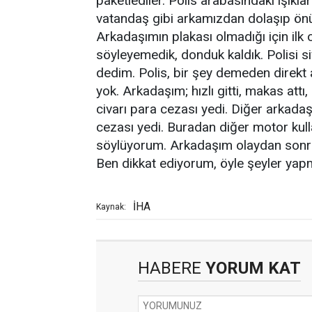
paketlediler. Polis arabasındaki ışıklar
vatandaş gibi arkamızdan dolaşıp önüm
Arkadaşımın plakası olmadığı için ilk 
söyleyemedik, donduk kaldık. Polisi si
dedim. Polis, bir şey demeden direkt a
yok. Arkadaşım; hızlı gitti, makas att
civarı para cezası yedi. Diğer arkada
cezası yedi. Buradan diğer motor kulla
söylüyorum. Arkadaşım olaydan sonra
Ben dikkat ediyorum, öyle şeyler yap
İHA
Kaynak:
HABERE
YORUM KAT