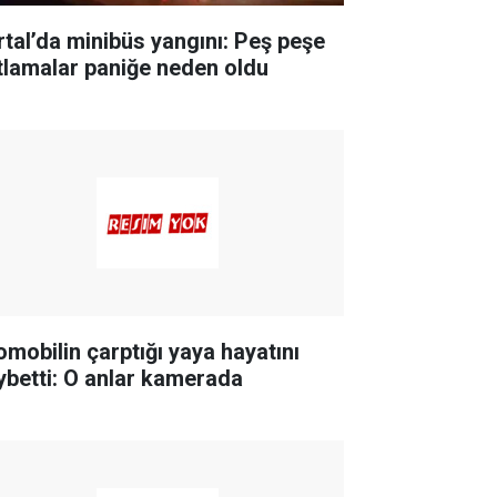
rtal’da minibüs yangını: Peş peşe
tlamalar paniğe neden oldu
omobilin çarptığı yaya hayatını
ybetti: O anlar kamerada