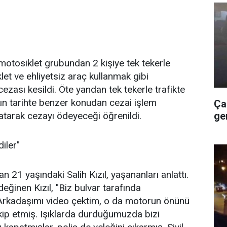
 motosiklet grubundan 2 kişiye tek tekerle
let ve ehliyetsiz araç kullanmak gibi
ası kesildi. Öte yandan tek tekerle trafikte
kın tarihte benzer konudan cezai işlem
Ça
ge
atarak cezayı ödeyeceği öğrenildi.
iler"
 21 yaşındaki Salih Kızıl, yaşananları anlattı.
değinen Kızıl, "Biz bulvar tarafında
. Arkadaşımı video çektim, o da motorun önünü
takip etmiş. Işıklarda durduğumuzda bizi