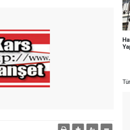
Ha
Ya
Tü