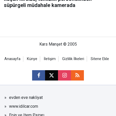
süpürgeli müdahale kamerada
Kars Manşet © 2005
Anasayfa
Künye
İletişim
Gizlilik İlkeleri
Sitene Ekle
evden eve nakliyat
www.idilcar.com
Epin ve Item Pazarı