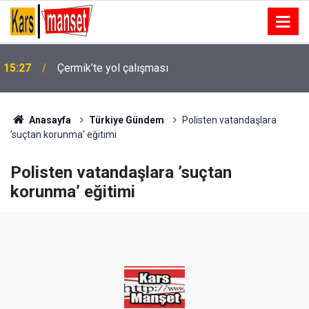
15:27
Çermik’te yol çalışması
15:27
FETÖ’cü Burkay Karatepe’nin ablası gözaltına alındı
Anasayfa
Türkiye Gündem
Polisten vatandaşlara
’suçtan korunma’ eğitimi
Polisten vatandaşlara ’suçtan
korunma’ eğitimi