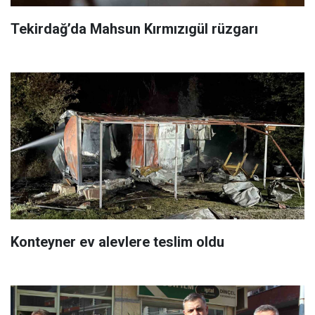
Tekirdağ’da Mahsun Kırmızıgül rüzgarı
Konteyner ev alevlere teslim oldu