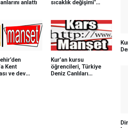
anlarını anlattı
sıcaklık değişimi"
uyarısı
Ku
De
ehir’den
Kur’an kursu
’a Kent
öğrencileri, Türkiye
ası ve dev
Deniz Canlıları
 yatırımı
Müzesi’nde
Di