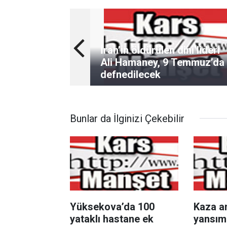
İran’ın öldürülen dini lideri
Ali Hamaney, 9 Temmuz’da
defnedilecek
Bunlar da İlginizi Çekebilir
Yüksekova’da 100
Kaza a
yataklı hastane ek
yansımı