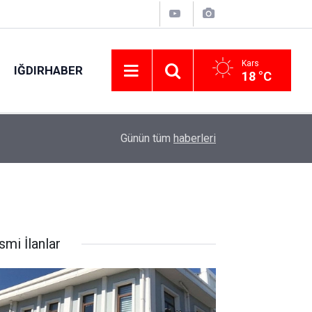
Kars
IĞDIRHABER
18 °C
Dinlenme tesisine terk edilmiş halde bırakılan o
09:01
Günün tüm
haberleri
tacirini ele verdi
smi İlanlar