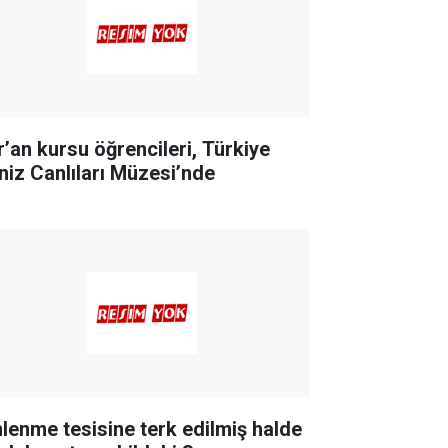
r’an kursu öğrencileri, Türkiye
niz Canlıları Müzesi’nde
nlenme tesisine terk edilmiş halde