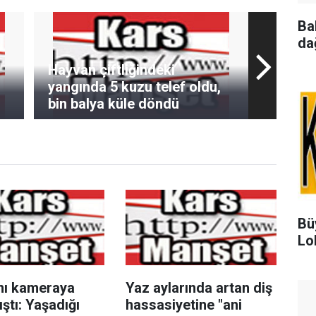
Ba
da
Hayvan çiftliğindeki
yangında 5 kuzu telef oldu,
bin balya küle döndü
Bü
Lo
nı kameraya
Yaz aylarında artan diş
ştı: Yaşadığı
hassasiyetine "ani