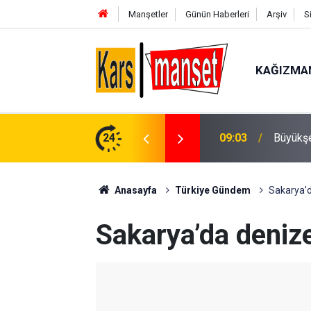
Manşetler
Günün Haberleri
Arşiv
S
KAĞIZMA
kantası ve dev altyapı yatırımı
24
09:02
Kur’an 
Anasayfa
Türkiye Gündem
Sakarya’d
Sakarya’da denize