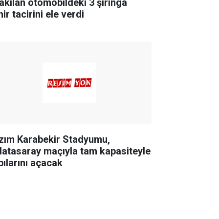
rakılan otomobildeki 3 şırınga
ir tacirini ele verdi
zım Karabekir Stadyumu,
latasaray maçıyla tam kapasiteyle
pılarını açacak