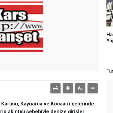
Ha
Ya
Tü
 Karasu, Kaynarca ve Kocaali ilçelerinde
p akıntısı sebebiyle denize girişler