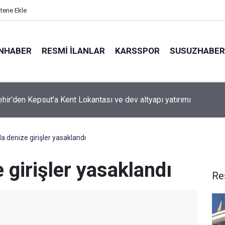
itene Ekle
NHABER
RESMI İLANLAR
KARSSPOR
SUSUZHABER
kursu öğrencileri, Türkiye Deniz Canlıları Müzesi’nde
a denize girişler yasaklandı
 girişler yasaklandı
Re