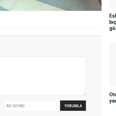
Esk
bı
gö
Oto
yar