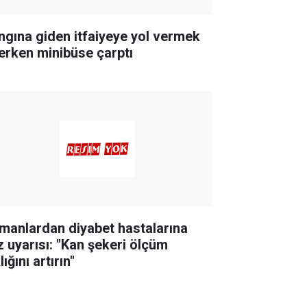
ngına giden itfaiyeye yol vermek
terken minibüse çarptı
manlardan diyabet hastalarına
z uyarısı: "Kan şekeri ölçüm
lığını artırın"