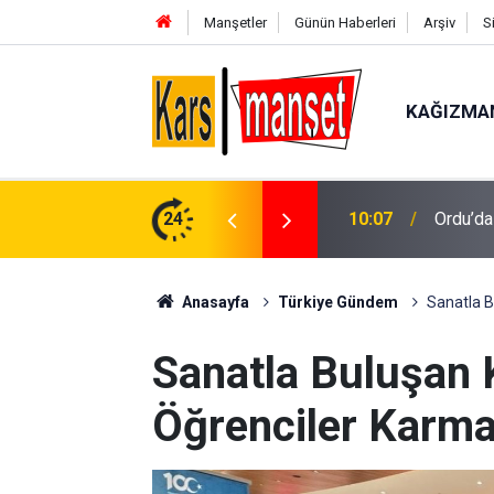
Manşetler
Günün Haberleri
Arşiv
S
KAĞIZMA
24
10:06
Aras ED
Anasayfa
Türkiye Gündem
Sanatla Bu
Sanatla Buluşan K
Öğrenciler Karma 