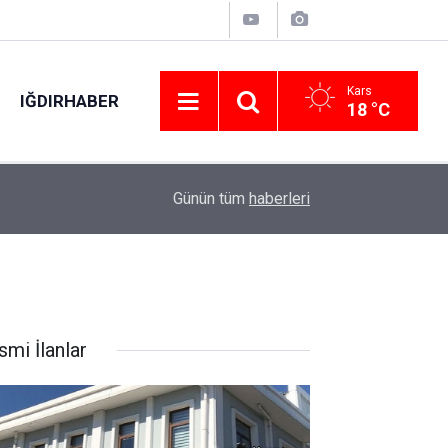
Kars
IĞDIRHABER
18 °C
adı
10:06
Sinema geceleri renkli görüntülerle sona erdi
Günün tüm
haberleri
smi İlanlar