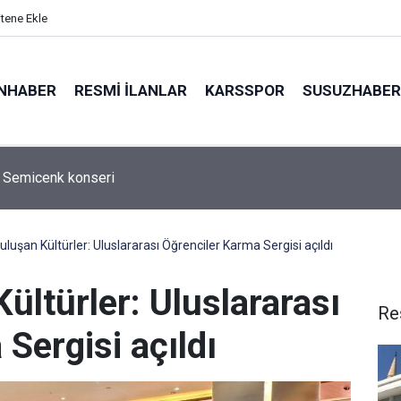
itene Ekle
NHABER
RESMI İLANLAR
KARSSPOR
SUSUZHABER
AŞ, yönetim sistemleri denetimini bir kez daha başarıyla tamaml
luşan Kültürler: Uluslararası Öğrenciler Karma Sergisi açıldı
ültürler: Uluslararası
Re
Sergisi açıldı