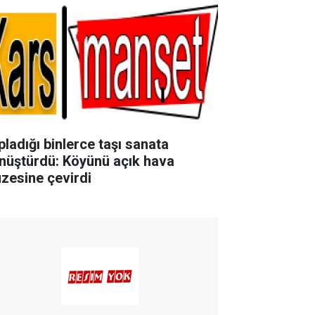
pladığı binlerce taşı sanata
nüştürdü: Köyünü açık hava
zesine çevirdi