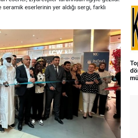
eramik eserlerinin yer aldığı sergi, farklı
To
dö
mü