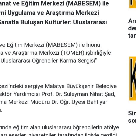
anat ve Eğitim Merkezi (MABESEM) ile
imi Uygulama ve Araştırma Merkezi
Ar
Sanatla Buluşan Kültürler: Uluslararası
de
ta
 ve Eğitim Merkezi (MABESEM) ile İnönü
a ve Araştırma Merkezi (TÖMER) işbirliğiyle
: Uluslararası Öğrenciler Karma Sergisi"
ezi'ndeki sergiye Malatya Büyükşehir Belediye
ektör Yardımcısı Prof. Dr. Süleyman Nihat Şad,
ma Merkezi Müdürü Dr. Öğr. Üyesi Bahtiyar
.
Si
so
ında eğitim alan uluslararası öğrencilerin atölye
 eserler, ziyaretçiler tarafından ilgiyle gezildi.