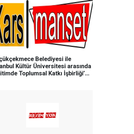
çükçekmece Belediyesi ile
tanbul Kültür Üniversitesi arasında
itimde Toplumsal Katkı İşbirliği’
otokolü