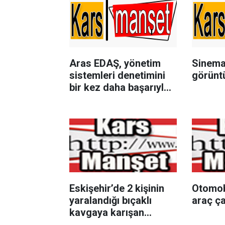
Aras EDAŞ, yönetim
Sinema 
sistemleri denetimini
görüntü
bir kez daha başarıyla
tamamladı
Eskişehir’de 2 kişinin
Otomobi
yaralandığı bıçaklı
araç ça
kavgaya karışan
çocuklar gözaltına