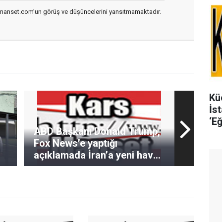
smanset.com’un görüş ve düşüncelerini yansıtmamaktadır.
Kü
İs
‘Eğ
ABD Başkanı Donald Trump,
pr
Fox News’e yaptığı
açıklamada İran’a yeni hava
saldırıları emri vermeye çok
yakın olduğunu söyledi.