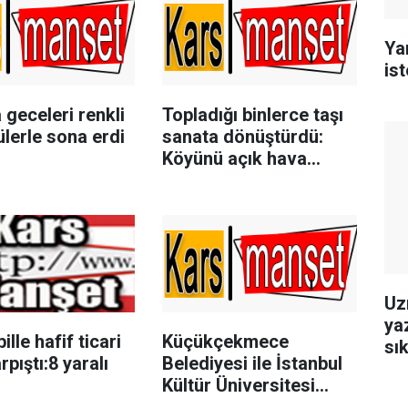
Ya
is
geceleri renkli
Topladığı binlerce taşı
lerle sona erdi
sanata dönüştürdü:
Köyünü açık hava
müzesine çevirdi
Uz
ya
lle hafif ticari
Küçükçekmece
sık
rpıştı:8 yaralı
Belediyesi ile İstanbul
Kültür Üniversitesi
arasında ‘Eğitimde