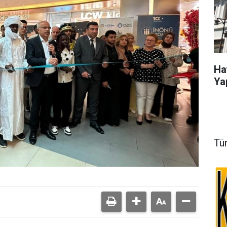
Ha
Ya
Tü