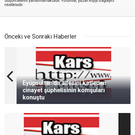
düşüncelerini yansıtmamaktadır. Yorumlar, yazan kişiyi bağlayıcı
niteliktedir.
Önceki ve Sonraki Haberler
Eyüpsultan’da ailesini katleden
cinayet şüphelisinin komşuları
konuştu