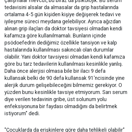
çalışmalar mevcut, bu biraz da psikolojik. Bu serum
tedavisini alsalar da almasalar da grip hastalarında
ortalama 4-5 gün kişiden kişiye değişerek tedavi ve
iyileşme süreci meydana gelebiliyor. Ayrıca ağızdan
alınan grip ilaçları da doktor tavsiyesi olmadan kendi
kafamıza göre kullanılmamalı. Bunların içinde
psödoefedrin dediğimiz özellikle tansiyon ve kalp
hastalarında kullanılması sakıncalı olan durumlar
olabilir. Yani doktor tavsiyesi olmadan kendi kafamıza
göre bu tarz tedavilerin kullanılması kesinlikle yanlış.
Daha önce alerjisi olmasa bile bir ilacı 9 defa
kullansak belki de 90 defa kullansak 91'ncisinde yine
alerjik durum gelişebileceğini bilmemiz gerekiyor. O
yüzden bunu kesinlikle tavsiye etmiyorum. Sarı serum
diye verilen tedavinin gribe, üst solunum yolu
enfeksiyonuna bir faydası olmadığını da belirtmek
istiyorum" dedi.
"Çocuklarda da erişkinlere göre daha tehlikeli olabilir"