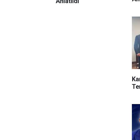
Anlatıldı
Ka
Te