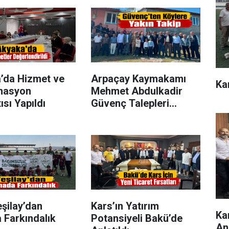
’da Hizmet ve
Arpaçay Kaymakamı
Ka
nasyon
Mehmet Abdulkadir
ısı Yapıldı
Güvenç Talepleri
Yerinde Dinledi
şilay’dan
Kars’ın Yatırım
Ka
 Farkındalık
Potansiyeli Bakü’de
Anl