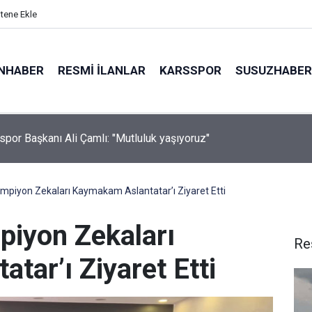
itene Ekle
NHABER
RESMI İLANLAR
KARSSPOR
SUSUZHABER
spor Başkanı Ali Çamlı: "Mutluluk yaşıyoruz"
spor gurbetçi Mert Göckan ile anlaştı
ampiyon Zekaları Kaymakam Aslantatar’ı Ziyaret Etti
piyon Zekaları
Re
ar’ı Ziyaret Etti