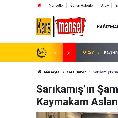
Manşetler
Günün Haberleri
Arşiv
S
KAĞIZMA
01:27
Kayseri
24
01:19
Kayseri
Anasayfa
Kars Haber
Sarıkamış’ın Ş
Sarıkamış’ın Şam
Kaymakam Aslantat