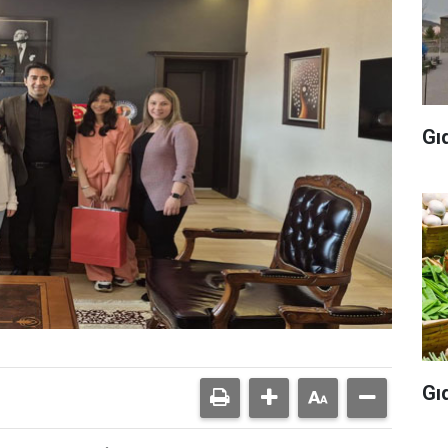
Gı
Gı