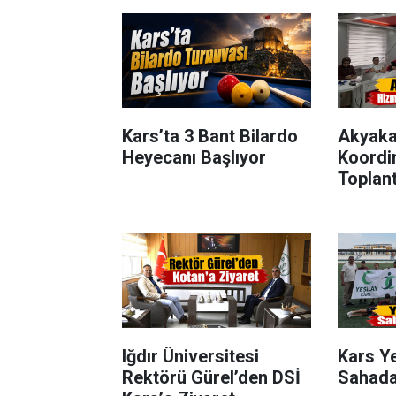
Kars’ta 3 Bant Bilardo
Akyaka
Heyecanı Başlıyor
Koordi
Toplant
Iğdır Üniversitesi
Kars Ye
Rektörü Gürel’den DSİ
Sahada