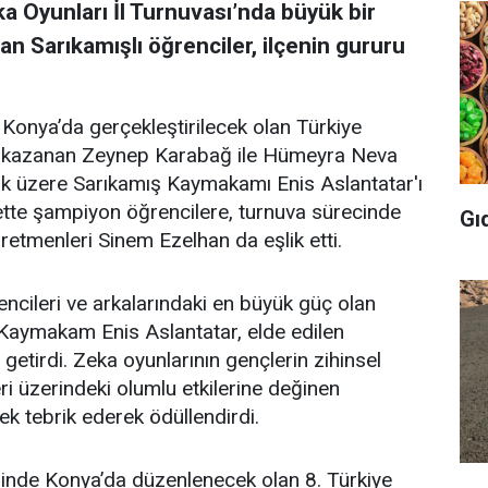
a Oyunları İl Turnuvası’nda büyük bir
lan Sarıkamışlı öğrenciler, ilçenin gururu
onya’da gerçekleştirilecek olan Türkiye
hak kazanan Zeynep Karabağ ile Hümeyra Neva
mak üzere Sarıkamış Kaymakamı Enis Aslantatar'ı
ette şampiyon öğrencilere, turnuva sürecinde
Gı
etmenleri Sinem Ezelhan da eşlik etti.
encileri ve arkalarındaki en büyük güç olan
Kaymakam Enis Aslantatar, elde edilen
tirdi. Zeka oyunlarının gençlerin zihinsel
ri üzerindeki olumlu etkilerine değinen
ek tebrik ederek ödüllendirdi.
rinde Konya’da düzenlenecek olan 8. Türkiye