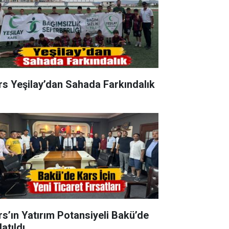
rs Yeşilay’dan Sahada Farkındalık
rs’ın Yatırım Potansiyeli Bakü’de
atıldı