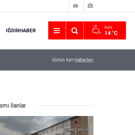
Kars
IĞDIRHABER
14 °C
01:17
Kayserispor’dan savunmaya takviye
Günün tüm
haberleri
smi İlanlar