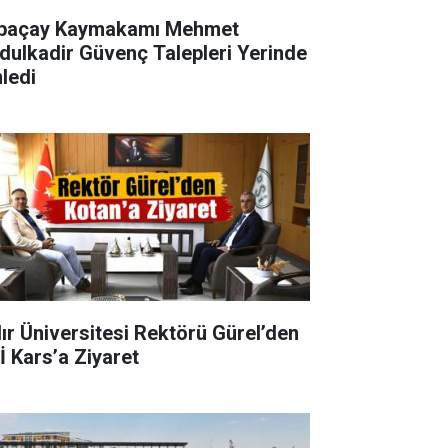
paçay Kaymakamı Mehmet
ir Güvenç Talepleri Yerinde
nledi
dır Üniversitesi Rektörü Gürel’den
İ Kars’a Ziyaret