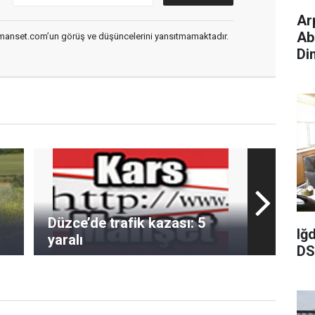
Ar
Abdulkad
smanset.com’un görüş ve düşüncelerini yansıtmamaktadır.
Di
Düzce’de trafik kazası: 5
Iğ
yaralı
DS