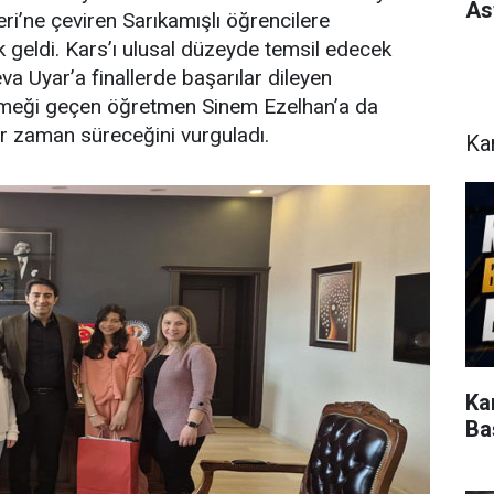
As
eri’ne çeviren Sarıkamışlı öğrencilere
geldi. Kars’ı ulusal düzeyde temsil edecek
Uyar’a finallerde başarılar dileyen
meği geçen öğretmen Sinem Ezelhan’a da
her zaman süreceğini vurguladı.
Ka
Ka
Ba