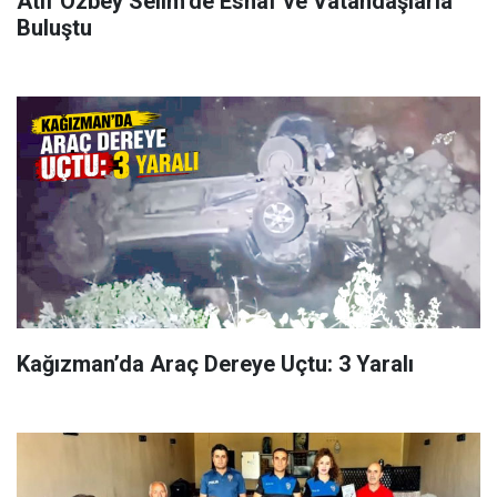
Atıf Özbey Selim’de Esnaf ve Vatandaşlarla
Buluştu
Kağızman’da Araç Dereye Uçtu: 3 Yaralı