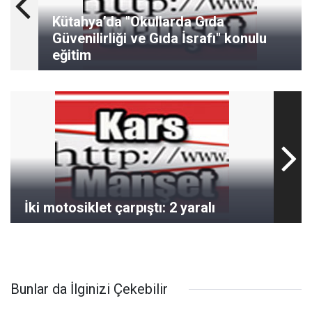
Kütahya’da "Okullarda Gıda
Güvenilirliği ve Gıda İsrafı" konulu
eğitim
İki motosiklet çarpıştı: 2 yaralı
Bunlar da İlginizi Çekebilir