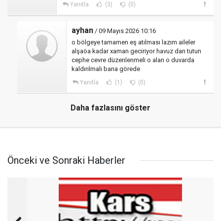
Yanıtla
(3)
(0)
ayhan
/ 09 Mayıs 2026 10:16
o bölgeye tamamen eş atılması lazım aileler
alşaöa kadar xaman geciriyor havuz dan tutun
cephe cevre düzenlenmeli o alan o duvarda
kaldırılmalı bana görede
Yanıtla
(1)
(0)
Daha fazlasını göster
Önceki ve Sonraki Haberler