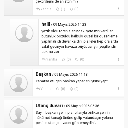
çektirdiğini de anlattın mı?
Yanıtla
(1)
(0)
halil
/ 09 Mayıs 2026 14:23
yazık oldu tören alanındaki yere izin verdiler
bütünlük bozuldu halbuki güzel bir düzenleme
yapılmalı idi duvar kaldırılıp aileler hep oralarda
vakit geciriyor havuzu büyüt calıştır yeşillendir
cokmu zor
Yanıtla
(0)
(0)
Başkan
/ 09 Mayıs 2026 11:18
Yaparsa ötugen başkan yapar en iyisini yaptı
Yanıtla
(0)
(0)
Utanç duvarı
/ 09 Mayıs 2026 05:36
Sayın başkan,şehir plancılarıyla birlikte şehrin
hükümet konağı önüne gelip vatandaşın yoluna
çekilen utanç duvarını gösterseydiniz.