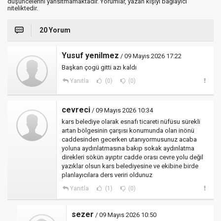
düşüncelerini yansıtmamaktadır. Yorumlar, yazan kişiyi bağlayıcı
niteliktedir.
20 Yorum
Yusuf yenilmez
/ 09 Mayıs 2026 17:22
Başkan çogü gitti azı kaldı
Yanıtla
(0)
(0)
cevreci
/ 09 Mayıs 2026 10:34
kars belediye olarak esnafı ticareti nüfüsu sürekli
artan bölgesinin çarşısı konumunda olan inönü
caddesinden gecerken utanıyormusunuz acaba
yoluna aydınlatmasına bakıp sokak aydınlatma
direkleri sökün ayıptır cadde orası cevre yolu değil
yazıklar olsun kars belediyesine ve ekibine birde
planlayıcılara ders veriri oldunuz
Yanıtla
(1)
(0)
sezer
/ 09 Mayıs 2026 10:50