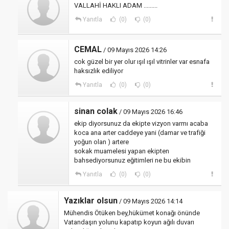
VALLAHİ HAKLI ADAM .........
Yanıtla
(0)
(0)
CEMAL
/ 09 Mayıs 2026 14:26
cok güzel bir yer olur ışıl ışıl vitrinler var esnafa
haksızlık ediliyor
Yanıtla
(0)
(0)
sinan colak
/ 09 Mayıs 2026 16:46
ekip diyorsunuz da ekipte vizyon varmı acaba
koca ana arter caddeye yani (damar ve trafiği
yoğun olan ) artere
sokak muamelesi yapan ekipten
bahsediyorsunuz eğitimleri ne bu ekibin
Yanıtla
(0)
(0)
Yazıklar olsun
/ 09 Mayıs 2026 14:14
Mühendis Ötüken bey,hükümet konağı önünde
Vatandaşın yolunu kapatıp koyun ağılı duvarı