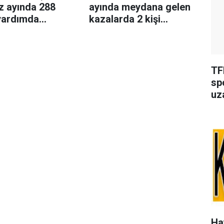
 ayında 288
ayında meydana gelen
 yardımda
kazalarda 2 kişi
u
hayatını kaybetti, 278
kişi yaralandı
TF
sp
uza
Ha