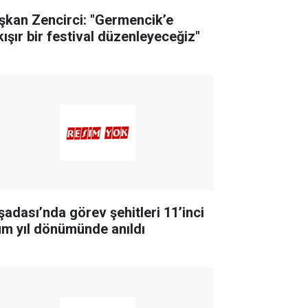
şkan Zencirci: "Germencik’e
kışır bir festival düzenleyeceğiz"
şadası’nda görev şehitleri 11’inci
üm yıl dönümünde anıldı