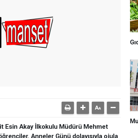
Gı
Mu
ehit Esin Akay İlkokulu Müdürü Mehmet
öğrenciler, Anneler Günü dolayısıyla ojula