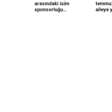
arasındaki isim
temmuz
sponsorluğu
aileye
sözleşmesi iki yıl daha
bulund
uzatıldı