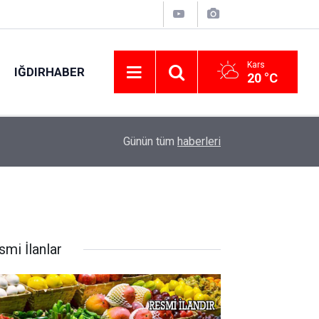
Kars
IĞDIRHABER
20 °C
stemi
11:00
Gaziantep’te otoyolda dron destekli denetim: B
Günün tüm
haberleri
smi İlanlar