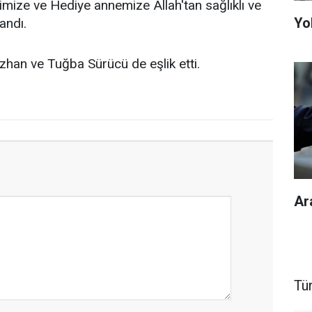
mize ve Hediye annemize Allah'tan sağlıklı ve
Yol
andı.
zhan ve Tuğba Sürücü de eşlik etti.
Ar
Tü