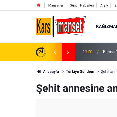
Manşetler
Günün Haberleri
Arşiv
S
KAĞIZMA
Turistl
24
11:01
ile yaka
Anasayfa
Türkiye Gündem
Şehit ann
Şehit annesine an