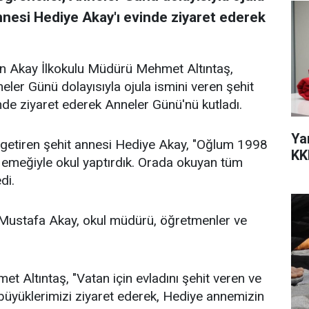
nnesi Hediye Akay'ı evinde ziyaret ederek
sin Akay İlkokulu Müdürü Mehmet Altıntaş,
eler Günü dolayısıyla ojula ismini veren şehit
nde ziyaret ederek Anneler Günü'nü kutladı.
Ya
 getiren şehit annesi Hediye Akay, "Oğlum 1998
KK
in emeğiyle okul yaptırdık. Orada okuyan tüm
di.
 Mustafa Akay, okul müdürü, öğretmenler ve
t Altıntaş, "Vatan için evladını şehit veren ve
 büyüklerimizi ziyaret ederek, Hediye annemizin