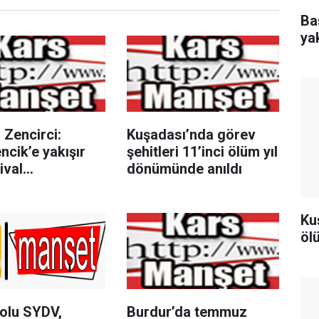
Ba
ya
 Zencirci:
Kuşadası’nda görev
cik’e yakışır
şehitleri 11’inci ölüm yıl
ival
dönümünde anıldı
eyeceğiz"
Ku
öl
olu SYDV,
Burdur’da temmuz