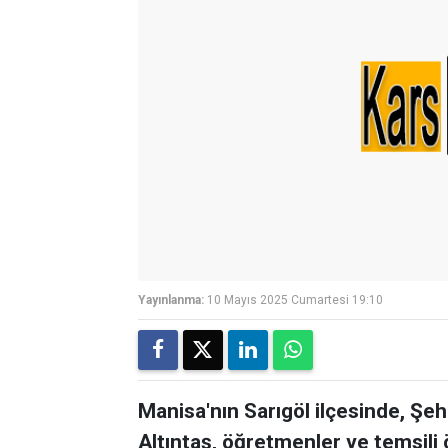
Yayınlanma:
10 Mayıs 2025 Cumartesi 19:10
Manisa'nın Sarıgöl ilçesinde, Ş
Altıntaş, öğretmenler ve temsili 