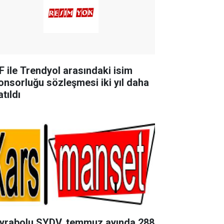
F ile Trendyol arasındaki isim
onsorluğu sözleşmesi iki yıl daha
tıldı
yrabolu SYDV, temmuz ayında 288