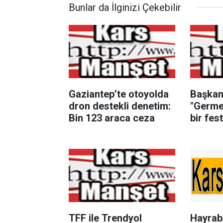
Bunlar da İlginizi Çekebilir
Gaziantep’te otoyolda
Başkan
dron destekli denetim:
"Germen
Bin 123 araca ceza
bir fest
düzenl
TFF ile Trendyol
Hayrab