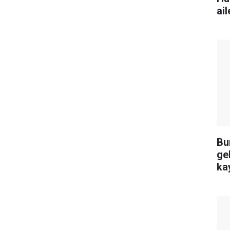
ai
Bu
ge
kay