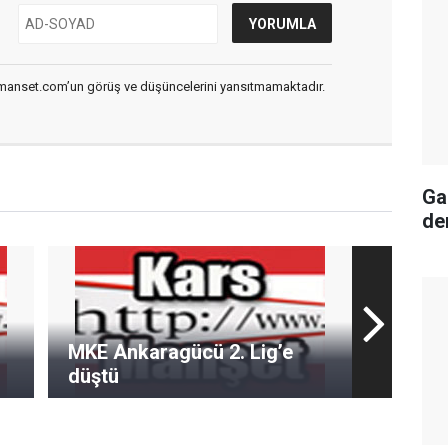
smanset.com’un görüş ve düşüncelerini yansıtmamaktadır.
Ga
de
MKE Ankaragücü 2. Lig’e
düştü