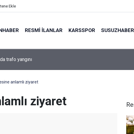
itene Ekle
NHABER
RESMI İLANLAR
KARSSPOR
SUSUZHABER
eri hedef alan plaj faresi çaldığı telefonun GPRS destekli takip si
landı
esine anlamlı ziyaret
lamlı ziyaret
Re