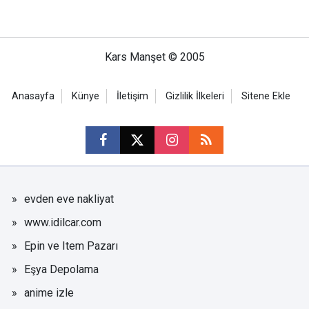
Kars Manşet © 2005
Anasayfa
Künye
İletişim
Gizlilik İlkeleri
Sitene Ekle
evden eve nakliyat
www.idilcar.com
Epin ve Item Pazarı
Eşya Depolama
anime izle