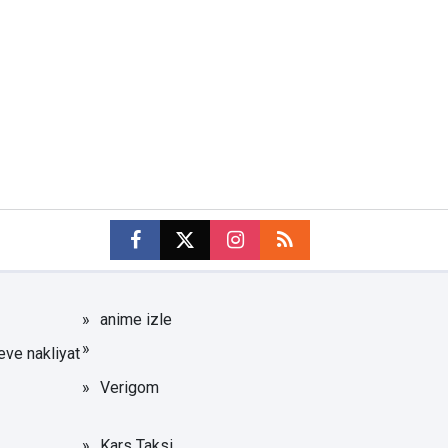
anime izle
eve nakliyat
Verigom
Kars Taksi