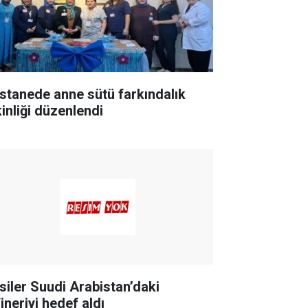
stanede anne sütü farkındalık
kinliği düzenlendi
siler Suudi Arabistan’daki
ineriyi hedef aldı