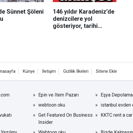
de Sünnet Şöleni
146 yıldır Karadeniz’de
u
denizcilere yol
gösteriyor, tarihi
kimliğiyle ziyaretçilerin
ilgisini çekiyor
nasayfa
Künye
İletişim
Gizlilik İlkeleri
Sitene Ekle
r.com
Epin ve Item Pazarı
Eşya Depolama
webtoon oku
istanbul evden 
ukatı
Get Featured On Business
KKTC rent a car
Insider
Yazılımı
Webtoon oku
Bizde Kalmasın