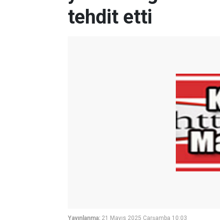
tehdit etti
Yayınlanma:
21 Mayıs 2025 Çarşamba 10:03