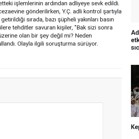
etteki işlemlerinin ardından adliyeye sevk edildi.
zaevine gönderilirken, Y.Ç. adli kontrol şartıyla
 getirildiği sırada, bazı şüpheli yakınları basın
ere tehditler savuran kişiler, "Bak sizi sonra
Ad
zerine olan bir şey değil mi? Neden
et
landı. Olayla ilgili soruşturma sürüyor.
sı
Ke