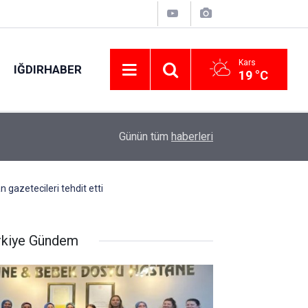
Kars
IĞDIRHABER
19 °C
Adana’da sıcak ve nemli hava etkisini sürdürece
10:11
Günün tüm
haberleri
dereceyi bulacak
 gazetecileri tehdit etti
rkiye Gündem