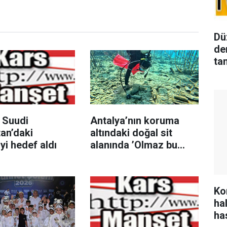
Dü
de
ta
 Suudi
Antalya’nın koruma
an’daki
altındaki doğal sit
iyi hedef aldı
alanında ’Olmaz bu
kadar ’dedirten
görüntüler
Ko
ha
ha