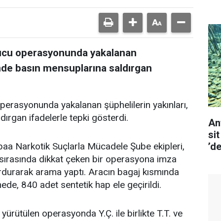
rucu operasyonunda yakalanan
ünde basın mensuplarına saldırgan
perasyonunda yakalanan şüphelilerin yakınları,
ırgan ifadelerle tepki gösterdi.
An
si
’d
aa Narkotik Suçlarla Mücadele Şube ekipleri,
ü sırasında dikkat çeken bir operasyona imza
 durdurarak arama yaptı. Aracın bagaj kısmında
ede, 840 adet sentetik hap ele geçirildi.
rütülen operasyonda Y.Ç. ile birlikte T.T. ve