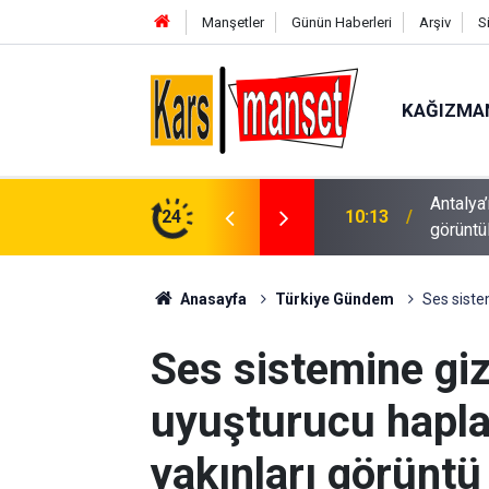
Manşetler
Günün Haberleri
Arşiv
S
KAĞIZMA
Antalya
neriyi hedef aldı
24
10:13
görüntü
Anasayfa
Türkiye Gündem
Ses sistem
Ses sistemine giz
uyuşturucu hapla 
yakınları görüntü