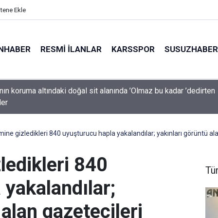
itene Ekle
NHABER
RESMI İLANLAR
KARSSPOR
SUSUZHABER
’nın koruma altındaki doğal sit alanında ’Olmaz bu kadar ’dedirten
ler
ine gizledikleri 840 uyuşturucu hapla yakalandılar; yakınları görüntü alan
ledikleri 840
Tü
yakalandılar;
 alan gazetecileri