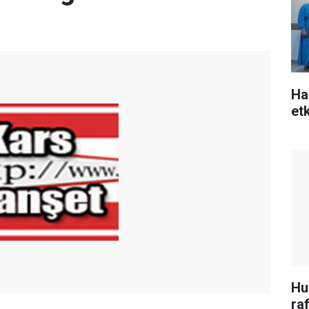
Ha
et
Hu
raf