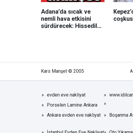
Adana’da sıcak ve
Kepez’
nemli hava etkisini
coşkus
sürdürecek: Hissedilen
sıcaklık 43 dereceyi
bulacak
Kars Manşet © 2005
A
evden eve nakliyat
www.idilca
Porselen Lamine Ankara
Ankara evden eve nakliyat
Boşanma Av
İstanbul Evden Eve Nakliyat
Oto Yıkama 