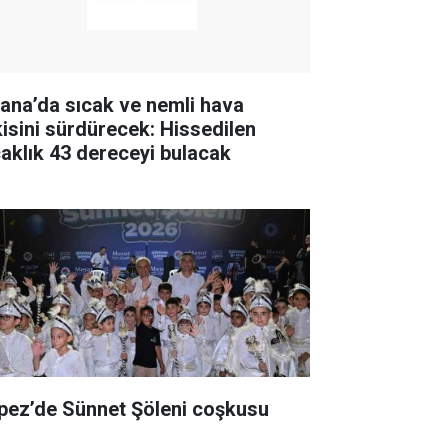
ana’da sıcak ve nemli hava
kisini sürdürecek: Hissedilen
caklık 43 dereceyi bulacak
pez’de Sünnet Şöleni coşkusu