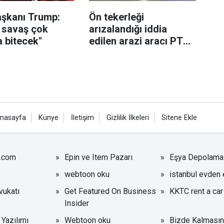
şkanı Trump:
Ön tekerleği
 savaş çok
arızalandığı iddia
 bitecek"
edilen arazi aracı PTS
direğine çarptı: 1 yaralı
nasayfa
Künye
İletişim
Gizlilik İlkeleri
Sitene Ekle
r.com
Epin ve Item Pazarı
Eşya Depolama
webtoon oku
istanbul evden 
ukatı
Get Featured On Business
KKTC rent a car
Insider
Yazılımı
Webtoon oku
Bizde Kalmasın