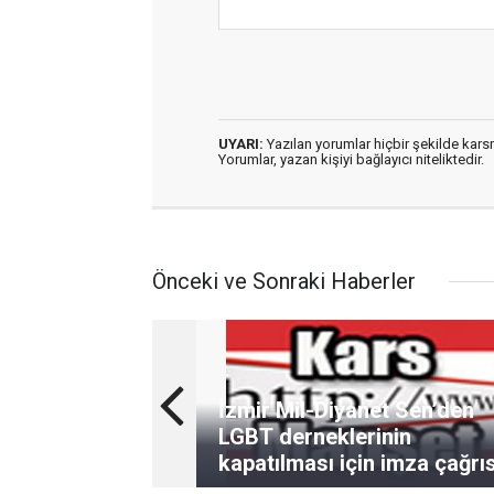
UYARI:
Yazılan yorumlar hiçbir şekilde kar
Yorumlar, yazan kişiyi bağlayıcı niteliktedir.
Önceki ve Sonraki Haberler
İzmir Mil-Diyanet Sen’den
LGBT derneklerinin
kapatılması için imza çağrıs