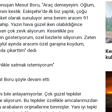
konuşan Mesut Boru, "Araç demeyeyim. Oğlum,
nı kestik. Eskişehir'de ilk biz yaptık, çoğu
aket olarak sunuluyor ama benim aracım 91
ahip. Yazın hava güzel iken olabildiğince
ken çok zevk alıyorum. Kesinlikle pis
 gösteriyorum, özel bezlerle siliyorum. Zaten
Eylül ayında aracımı özel garajına koydum,
nda çıkarttım" dedi.
Ke
ku
inlikle satmak istemiyorum"
t Boru şöyle devam etti:
nı bile anlayamıyorlar. Çok güzel tepkiler
e alıyorum. Bu tepkiler özellikle amcalarımızdan
rabaların orijinallerine binmişler. Yani iyi tepki