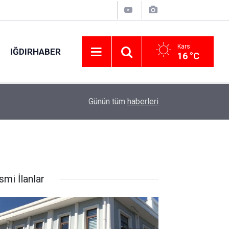
Kars
IĞDIRHABER
16 °C
02:00
ABD Başkanı Trump: "Bence savaş çok yakında 
Günün tüm
haberleri
smi İlanlar