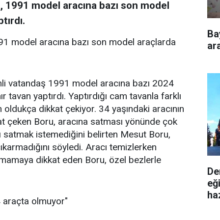
, 1991 model aracına bazı son model
tırdı.
Ba
91 model aracına bazı son model araçlarda
ara
mli vatandaş 1991 model aracına bazı 2024
 tavan yaptırdı. Yaptırdığı cam tavanla farklı
oldukça dikkat çekiyor. 34 yaşındaki aracının
kkat çeken Boru, aracına satması yönünde çok
nı satmak istemediğini belirten Mesut Boru,
çıkarmadığını söyledi. Aracı temizlerken
rmamaya dikkat eden Boru, özel bezlerle
De
eğ
ha
4 araçta olmuyor"