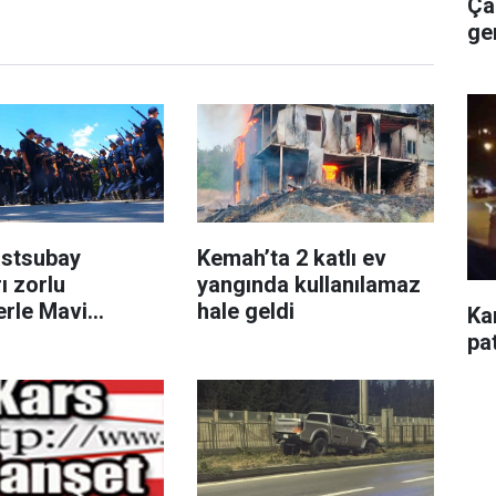
Ça
ge
astsubay
Kemah’ta 2 katlı ev
ı zorlu
yangında kullanılamaz
erle Mavi
hale geldi
Ka
da göreve
pa
nıyor