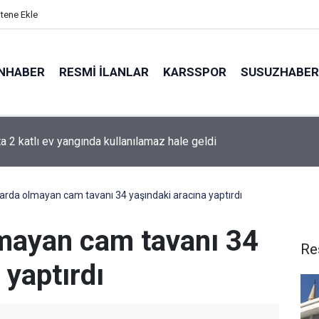
itene Ekle
NHABER
RESMI İLANLAR
KARSSPOR
SUSUZHABER
a 2 katlı ev yangında kullanılamaz hale geldi
n’da samanlık alevlere teslim oldu
çlarda olmayan cam tavanı 34 yaşındaki aracına yaptırdı
lmayan cam tavanı 34
Re
 yaptırdı