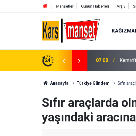
Manşetler
Günün Haberleri
Arşiv
S
KAĞIZMA
07:08
Kemah’t
24
06:57
Erzinca
Anasayfa
Türkiye Gündem
Sıfır ara
Sıfır araçlarda o
yaşındaki aracına