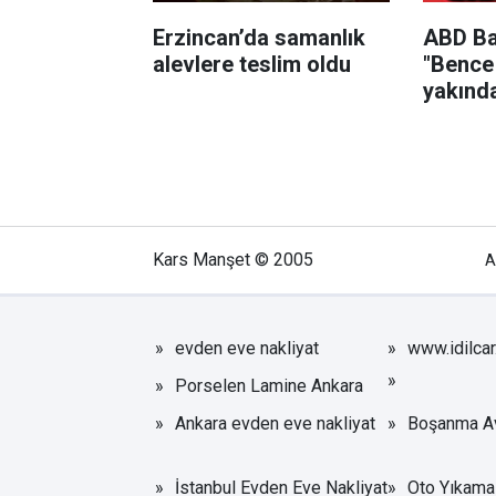
Erzincan’da samanlık
ABD Ba
alevlere teslim oldu
"Bence
yakında
Kars Manşet © 2005
A
evden eve nakliyat
www.idilca
Porselen Lamine Ankara
Ankara evden eve nakliyat
Boşanma Av
İstanbul Evden Eve Nakliyat
Oto Yıkama 