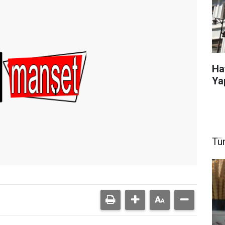
Ha
Ya
Tü