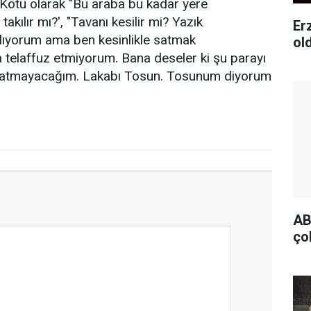
 Kötü olarak "Bu araba bu kadar yere
 takılır mı?', "Tavanı kesilir mi? Yazık
Er
 alıyorum ama ben kesinlikle satmak
ol
telaffuz etmiyorum. Bana deseler ki şu parayı
Satmayacağım. Lakabı Tosun. Tosunum diyorum
AB
ço