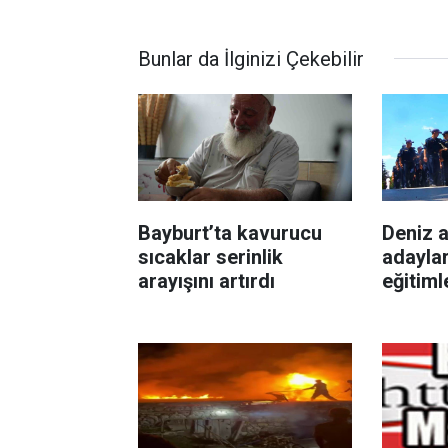
Bunlar da İlginizi Çekebilir
Bayburt’ta kavurucu
Deniz 
sıcaklar serinlik
adaylar
arayışını artırdı
eğitiml
Vatan’
hazırla