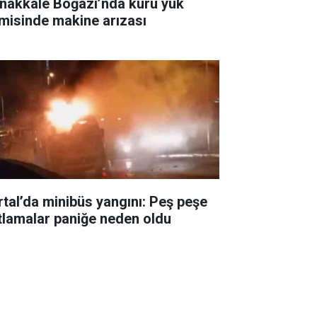
nakkale Boğazı’nda kuru yük
misinde makine arızası
rtal’da minibüs yangını: Peş peşe
tlamalar paniğe neden oldu