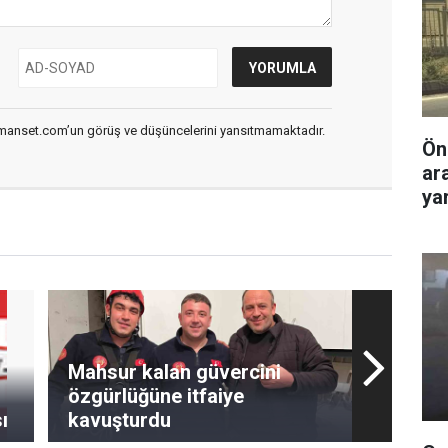
smanset.com’un görüş ve düşüncelerini yansıtmamaktadır.
Ön
ar
yar
Mahsur kalan güvercini
özgürlüğüne itfaiye
ı
kavuşturdu