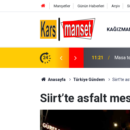
Manşetler
Günün Haberleri
Arşiv
S
KAĞIZMA
iye finallerinde büyük başarı
24
11:20
Vali Ay
Anasayfa
Türkiye Gündem
Siirt’te a
Siirt’te asfalt m