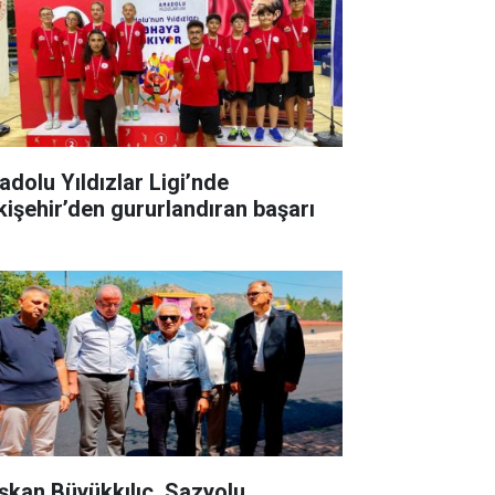
adolu Yıldızlar Ligi’nde
kişehir’den gururlandıran başarı
şkan Büyükkılıç, Sazyolu