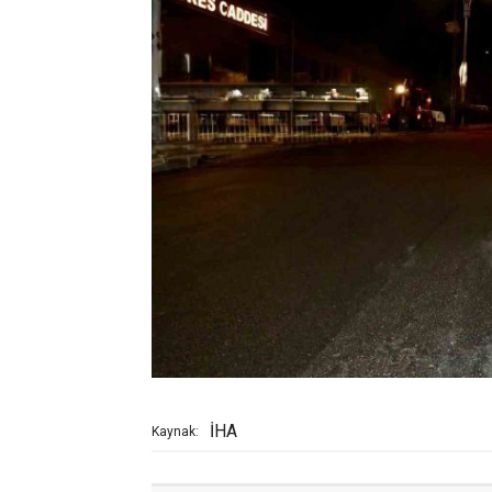
İHA
Kaynak: