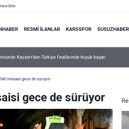
itene Ekle
NHABER
RESMI İLANLAR
KARSSPOR
SUSUZHABER
doğdu başarılı karatecileri makamında ağırladı
sfalt mesaisi gece de sürüyor
esaisi gece de sürüyor
Re