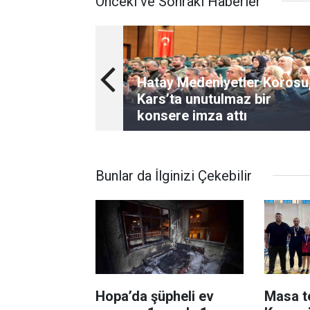
Önceki ve Sonraki Haberler
Hatay Medeniyetler Korosu
Kars’ta unutulmaz bir
konsere imza attı
Bunlar da İlginizi Çekebilir
Hopa’da şüpheli ev
Masa t