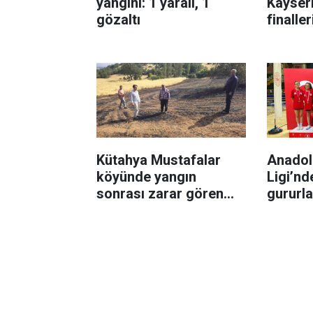
yangını: 1 yaralı, 1
Kayseri
gözaltı
finalle
başarı
Kütahya Mustafalar
Anadolu
köyünde yangın
Ligi’nd
sonrası zarar gören
gururla
alanlarda hasar tespit
çalışması