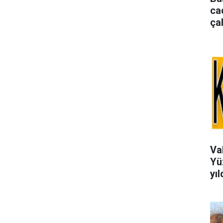
ca
ça
Val
Yü
yı