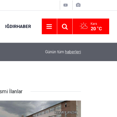
Kars
IĞDIRHABER
20 °C
Kütahya Mustafalar köyünde yangın sonrası zara
11:19
Günün tüm
haberleri
çalışması
smi İlanlar