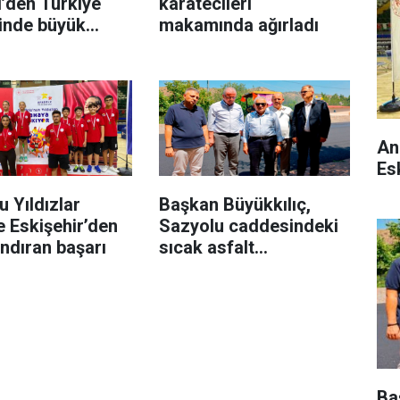
’den Türkiye
karatecileri
rinde büyük
makamında ağırladı
An
Es
 Yıldızlar
Başkan Büyükkılıç,
e Eskişehir’den
Sazyolu caddesindeki
ndıran başarı
sıcak asfalt
çalışmalarını inceledi
Ba