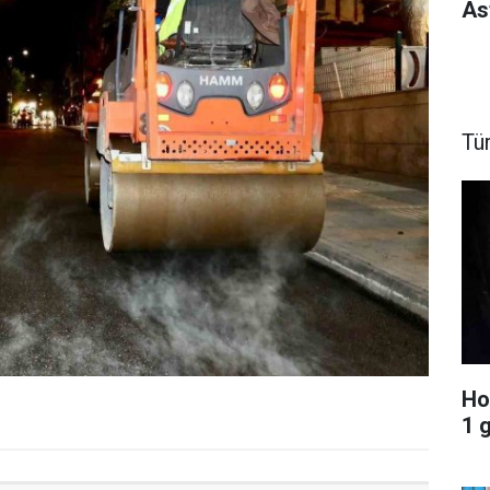
As
Tü
Ho
1 