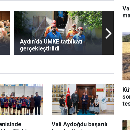
Va
ma
,
Aydın’da UMKE tatbikatı
gerçekleştirildi
Kü
so
te
enisinde
Vali Aydoğdu başarılı