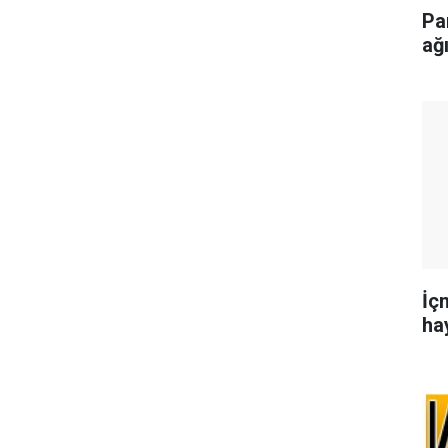
Pa
ağ
İç
hay