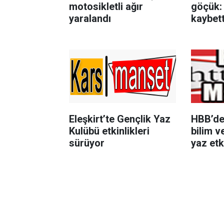
motosikletli ağır
göçük: 
yaralandı
kaybetti
Eleşkirt’te Gençlik Yaz
HBB’de
Kulübü etkinlikleri
bilim v
sürüyor
yaz etki