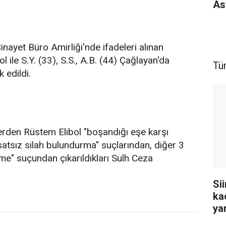
As
ayet Büro Amirliği'nde ifadeleri alınan
l ile S.Y. (33), S.S., A.B. (44) Çağlayan'da
Tü
 edildi.
erden Rüstem Elibol "boşandığı eşe karşı
atsız silah bulundurma" suçlarından, diğer 3
rme" suçundan çıkarıldıkları Sulh Ceza
Si
ka
ya