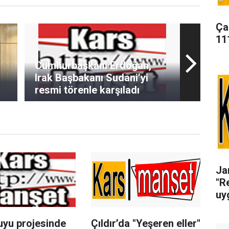
Ça
11
Cumhurbaşkanı Erdoğan,
Irak Başbakanı Sudani’yi
resmi törenle karşıladı
Ja
"R
uy
uyu projesinde
Çıldır’da "Yeşeren eller"