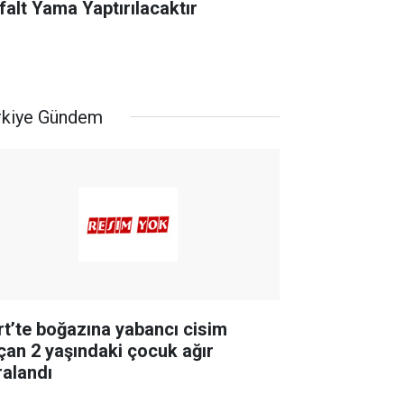
falt Yama Yaptırılacaktır
rkiye Gündem
irt’te boğazına yabancı cisim
çan 2 yaşındaki çocuk ağır
ralandı