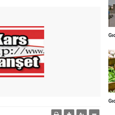
Gı
Gı