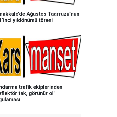
nakkale’de Ağustos Taarruzu’nun
1’inci yıldönümü töreni
ndarma trafik ekiplerinden
eflektör tak, görünür ol"
gulaması