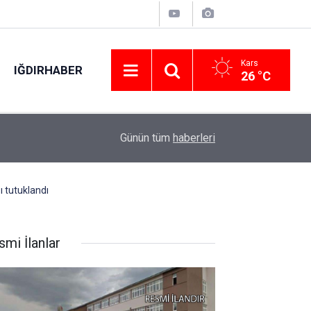
Kars
IĞDIRHABER
26 °C
13:02
Jandarma trafik ekiplerinden "Reflektör tak, gör
Günün tüm
haberleri
ı tutuklandı
smi İlanlar