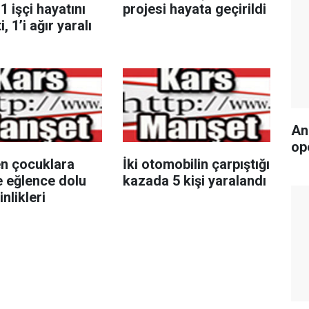
1 işçi hayatını
projesi hayata geçirildi
, 1’i ağır yaralı
An
op
n çocuklara
İki otomobilin çarpıştığı
e eğlence dolu
kazada 5 kişi yaralandı
nlikleri