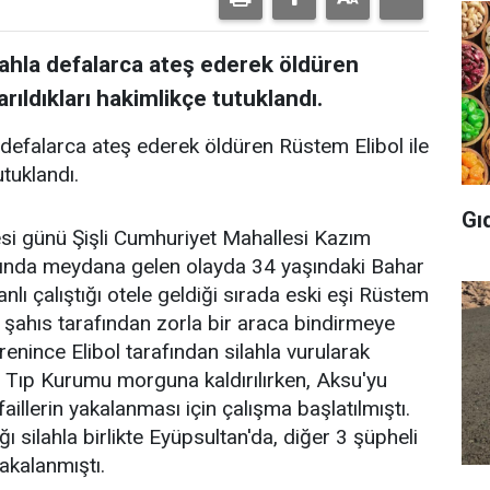
ilahla defalarca ateş ederek öldüren
arıldıkları hakimlikçe tutuklandı.
a defalarca ateş ederek öldüren Rüstem Elibol ile
utuklandı.
Gı
esi günü Şişli Cumhuriyet Mahallesi Kazım
rında meydana gelen olayda 34 yaşındaki Bahar
nlı çalıştığı otele geldiği sırada eski eşi Rüstem
li şahıs tarafından zorla bir araca bindirmeye
renince Elibol tarafından silahla vurularak
 Tıp Kurumu morguna kaldırılırken, Aksu'yu
aillerin yakalanması için çalışma başlatılmıştı.
ı silahla birlikte Eyüpsultan'da, diğer 3 şüpheli
yakalanmıştı.