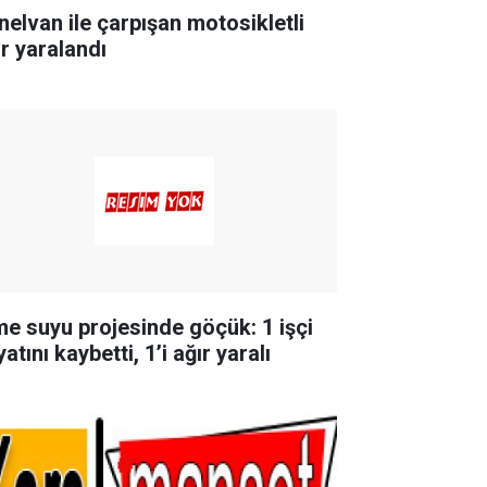
nelvan ile çarpışan motosikletli
ır yaralandı
me suyu projesinde göçük: 1 işçi
atını kaybetti, 1’i ağır yaralı