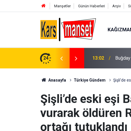
Manşetler
Günün Haberleri
Arşiv
S
KAĞIZMA
rücü yaralandı
24
13:02
Çanakka
Anasayfa
Türkiye Gündem
Şişli’de e
Şişli’de eski eşi 
vurarak öldüren R
ortağı tutuklandı