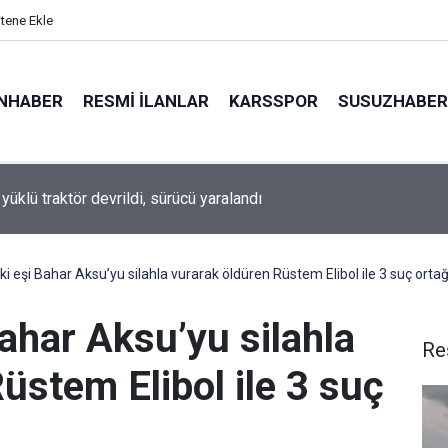
itene Ekle
NHABER
RESMI İLANLAR
KARSSPOR
SUSUZHABER
le’de Ağustos Taarruzu’nun 111’inci yıldönümü töreni
ski eşi Bahar Aksu’yu silahla vurarak öldüren Rüstem Elibol ile 3 suç ortağ
Bahar Aksu’yu silahla
Re
üstem Elibol ile 3 suç