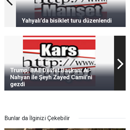
Yahyalı’da bisiklet turu düzenlendi
Trump, BAE Devlet Başkanı Al-
Nahyan ile Şeyh Zayed Camii’ni
gezdi
Bunlar da İlginizi Çekebilir