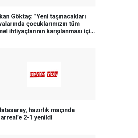
kan Göktaş: "Yeni taşınacakları
valarında çocuklarımızın tüm
mel ihtiyaçlarının karşılanması için
rekli planlamaları yaptık"
latasaray, hazırlık maçında
larreal’e 2-1 yenildi