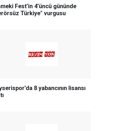
meki Fest’in 4’üncü gününde
erörsüz Türkiye" vurgusu
yserispor’da 8 yabancının lisansı
tı