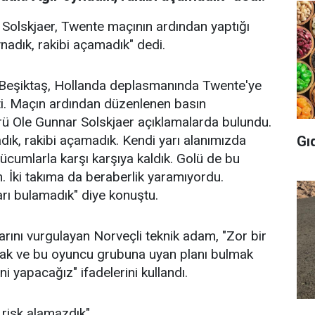
 Solskjaer, Twente maçının ardından yaptığı
nadık, rakibi açamadık" dedi.
 Beşiktaş, Hollanda deplasmanında Twente'ye
ti. Maçın ardından düzenlenen basın
örü Ole Gunnar Solskjaer açıklamalarda bulundu.
dık, rakibi açamadık. Kendi yarı alanımızda
Gı
ücumlarla karşı karşıya kaldık. Golü de bu
um. İki takıma da beraberlik yaramıyordu.
rı bulamadık" diye konuştu.
ını vurgulayan Norveçli teknik adam, "Zor bir
ak ve bu oyuncu grubuna uyan planı bulmak
i yapacağız" ifadelerini kullandı.
risk alamazdık"