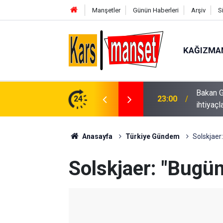
Manşetler
Günün Haberleri
Arşiv
S
KAĞIZMA
ı yuvalarında çocuklarımızın tüm temel
24
23:00
Galatasa
erekli planlamaları yaptık"
Anasayfa
Türkiye Gündem
Solskjaer
Solskjaer: "Bugü