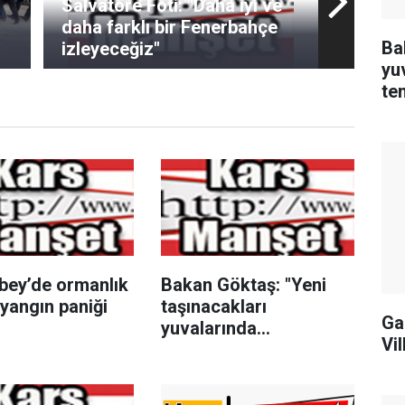
Salvatore Foti: "Daha iyi ve
daha farklı bir Fenerbahçe
Ba
izleyeceğiz"
yu
te
ge
bey’de ormanlık
Bakan Göktaş: "Yeni
yangın paniği
taşınacakları
Ga
yuvalarında
Vil
çocuklarımızın tüm
temel ihtiyaçlarının
karşılanması için