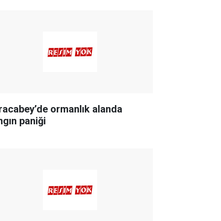
racabey’de ormanlık alanda
ngın paniği