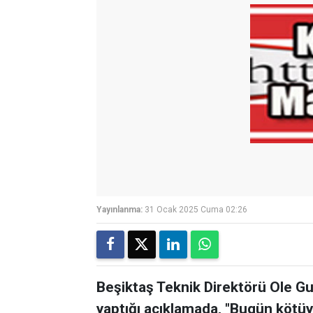
Yayınlanma:
31 Ocak 2025 Cuma 02:26
Beşiktaş Teknik Direktörü Ole G
yaptığı açıklamada, "Bugün kötüy