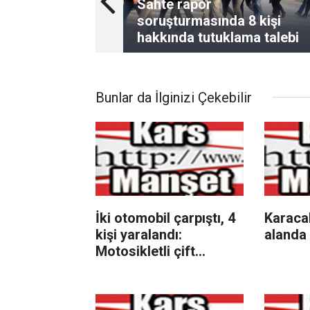
Sahte rapor
soruşturmasında 8 kişi
hakkında tutuklama talebi
Bunlar da İlginizi Çekebilir
İki otomobil çarpıştı, 4
Karaca
kişi yaralandı:
alanda 
Motosikletli çift
kazadan kıl payı
kurtuldu