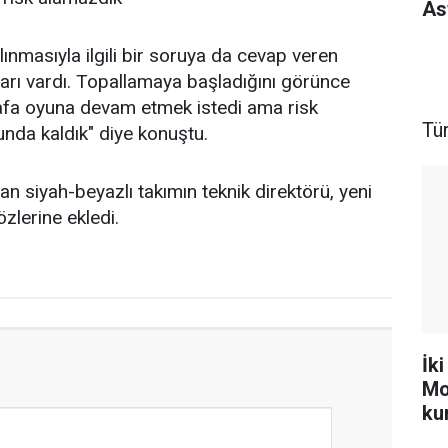
As
ınmasıyla ilgili bir soruya da cevap veren
ları vardı. Topallamaya başladığını görünce
Rafa oyuna devam etmek istedi ama risk
Tü
nda kaldık" diye konuştu.
ran siyah-beyazlı takımın teknik direktörü, yeni
zlerine ekledi.
İki
Mo
ku