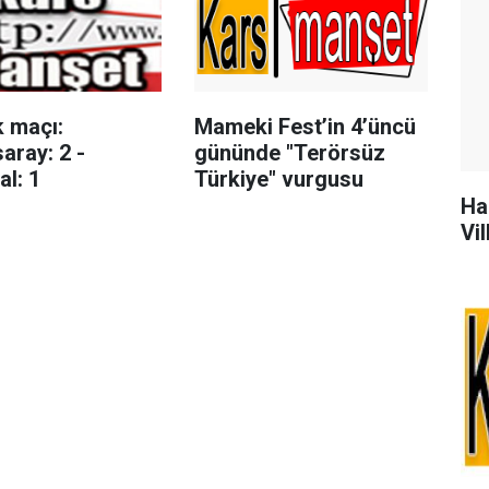
gerekli planlamaları
yaptık"
k maçı:
Mameki Fest’in 4’üncü
aray: 2 -
gününde "Terörsüz
al: 1
Türkiye" vurgusu
Ha
Vil