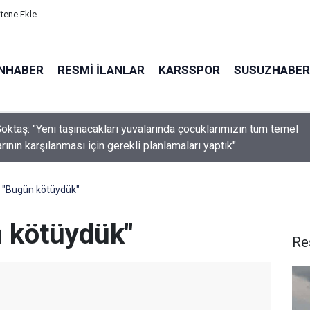
itene Ekle
NHABER
RESMI İLANLAR
KARSSPOR
SUSUZHABER
ray, hazırlık maçında Villarreal’e 2-1 yenildi
: "Bugün kötüydük"
n kötüydük"
Re