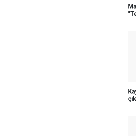
Ma
"T
Ka
çık