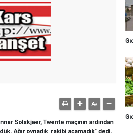
Gı
Gı
unnar Solskjaer, Twente maçının ardından
dük. Ağır oynadık, rakibi açamadık" dedi.