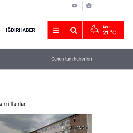
Kars
IĞDIRHABER
21 °C
22:59
Hazırlık maçı: Galatasaray: 2 - Villarreal: 1
Günün tüm
haberleri
smi İlanlar