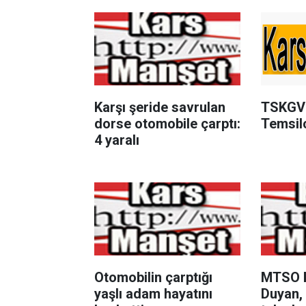
Karşı şeride savrulan
TSKGV 
dorse otomobile çarptı:
Temsilc
4 yaralı
Otomobilin çarptığı
MTSO B
yaşlı adam hayatını
Duyan,