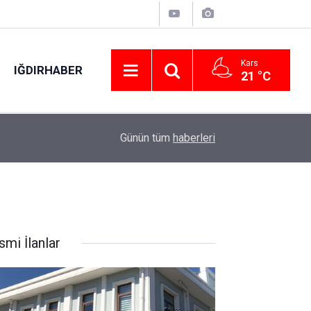
Kars
IĞDIRHABER
21 °C
20:45
Otomobilin çarptığı yaşlı adam hayatını kaybetti
Günün tüm
haberleri
smi İlanlar