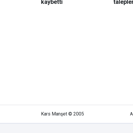
kaybetti
taleple
Şimşek’
Kars Manşet © 2005
A