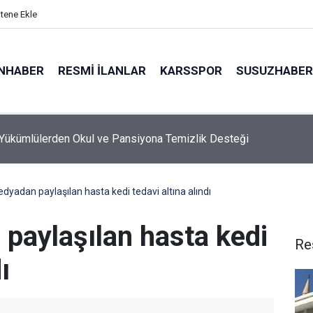
itene Ekle
NHABER
RESMI İLANLAR
KARSSPOR
SUSUZHABER
çıklarındaki Türk kuru yük gemisine İHA saldırısı
dyadan paylaşılan hasta kedi tedavi altına alındı
paylaşılan hasta kedi
Re
ı