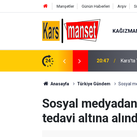
Manşetler
Günün Haberleri
Arşiv
S
KAĞIZMA
Pansiyona Temizlik Desteği
24
20:46
Rusya a
Anasayfa
Türkiye Gündem
Sosyal me
Sosyal medyadan 
tedavi altına alınd