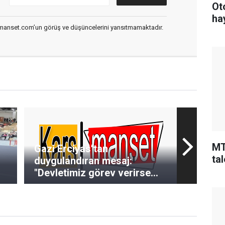
Ot
ha
smanset.com’un görüş ve düşüncelerini yansıtmamaktadır.
MT
Gazi Erciyas’tan
tal
duygulandıran mesaj:
"Devletimiz görev verirse
şehit olmaya hazım"