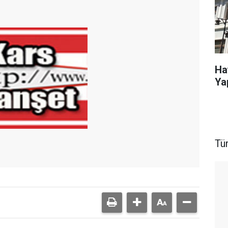
Ha
Ya
Tü