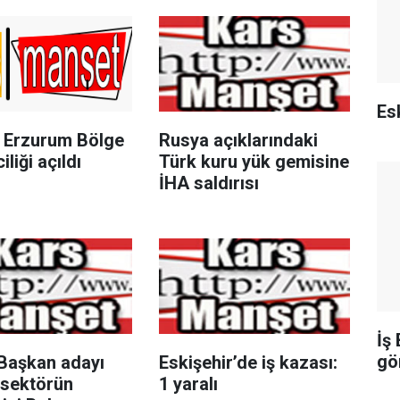
Esk
Erzurum Bölge
Rusya açıklarındaki
iliği açıldı
Türk kuru yük gemisine
İHA saldırısı
İş
gö
aşkan adayı
Eskişehir’de iş kazası:
 sektörün
1 yaralı