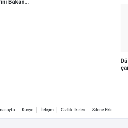
rini Bakan
e iletti
Dü
çar
nasayfa
Künye
İletişim
Gizlilik İlkeleri
Sitene Ekle