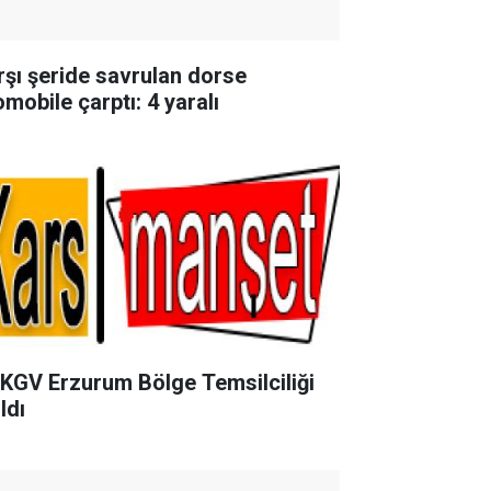
rşı şeride savrulan dorse
omobile çarptı: 4 yaralı
KGV Erzurum Bölge Temsilciliği
ldı