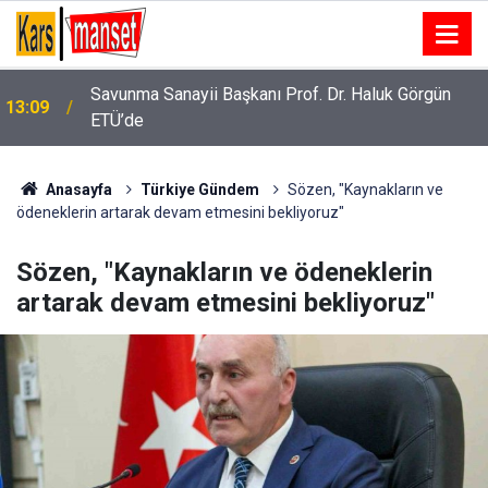
Savunma Sanayii Başkanı Prof. Dr. Haluk Görgün
13:09
ETÜ’de
Canik’te camiye giden çocuklar hediyelerine
13:06
kavuşuyor
Anasayfa
Türkiye Gündem
Sözen, "Kaynakların ve
ödeneklerin artarak devam etmesini bekliyoruz"
Sözen, "Kaynakların ve ödeneklerin
artarak devam etmesini bekliyoruz"