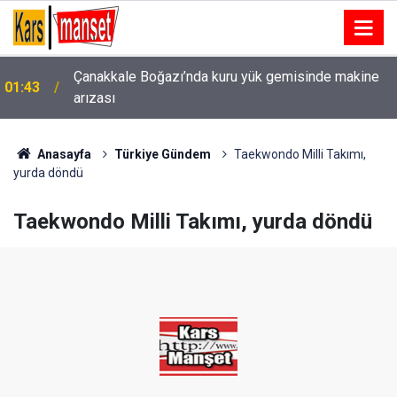
Kartal’da minibüs yangını: Peş peşe patlamalar
00:49
paniğe neden oldu
Anasayfa
Türkiye Gündem
Taekwondo Milli Takımı,
yurda döndü
Taekwondo Milli Takımı, yurda döndü