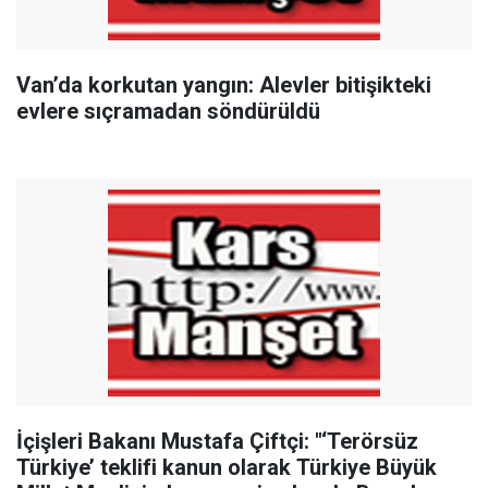
Van’da korkutan yangın: Alevler bitişikteki
evlere sıçramadan söndürüldü
İçişleri Bakanı Mustafa Çiftçi: "‘Terörsüz
Türkiye’ teklifi kanun olarak Türkiye Büyük