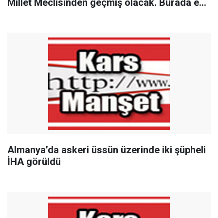
Millet Meclisinden geçmiş olacak. Burada en
büyük pay Cumhurbaşkanımıza ait."
Almanya’da askeri üssün üzerinde iki şüpheli
İHA görüldü