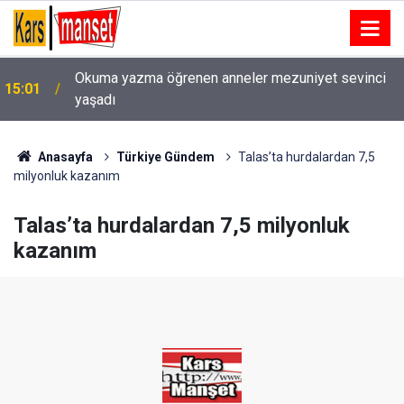
Okuma yazma öğrenen anneler mezuniyet sevinci
15:01
yaşadı
14:57
Yozgat’ta düzenlen uygulamada 325 kişi sorgulandı
Anasayfa
Türkiye Gündem
Talas’ta hurdalardan 7,5
milyonluk kazanım
Talas’ta hurdalardan 7,5 milyonluk
kazanım