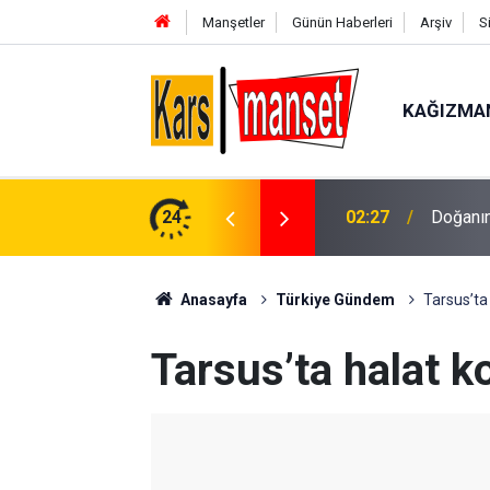
Manşetler
Günün Haberleri
Arşiv
S
KAĞIZMA
aykuş Kayseri’de görüntülendi
24
02:24
Pınarba
Anasayfa
Türkiye Gündem
Tarsus’ta 
Tarsus’ta halat ko