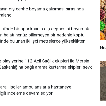
manın dış cephe boyama çalışması sırasında
alandı.
llesi'nde bir apartmanın dış cephesini boyamak
in halatı henüz bilinmeyen bir nedenle koptu.
rinde bulunan iki işçi metrelerce yükseklikten
Gı
 olay yerine 112 Acil Sağlık ekipleri ile Mersin
 Başkanlığına bağlı arama kurtarma ekipleri sevk
yaralı işçiler ambulanslarla hastaneye
 ilgili inceleme devam ediyor.