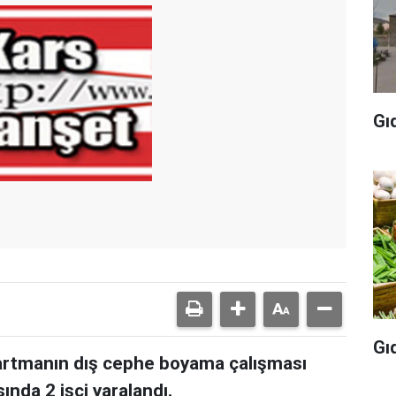
Gı
Gı
partmanın dış cephe boyama çalışması
nda 2 işçi yaralandı.