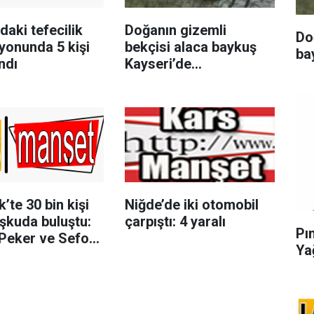
daki tefecilik
Doğanın gizemli
Do
yonunda 5 kişi
bekçisi alaca baykuş
ba
ndı
Kayseri’de
görüntülendi
’te 30 bin kişi
Niğde’de iki otomobil
şkuda buluştu:
çarpıştı: 4 yaralı
Pı
Peker ve Sefo
Ya
 salladı