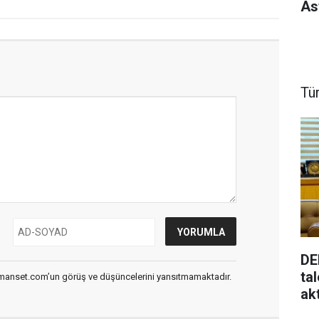
As
Tü
DE
ta
smanset.com’un görüş ve düşüncelerini yansıtmamaktadır.
ak