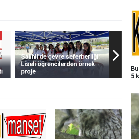
Salihli’de çevre seferberliği:
Liseli öğrencilerden örnek
Bu
tı
proje
5 k