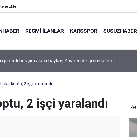
itene Ekle
NHABER
RESMI İLANLAR
KARSSPOR
SUSUZHABER
şı Belediye Başkanı Deniz Yağan, Yeni Parti’ye geçti
halat koptu, 2 işçi yaralandı
ptu, 2 işçi yaralandı
Re