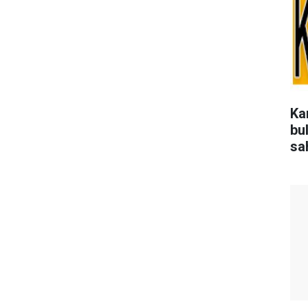
Ka
bu
sa