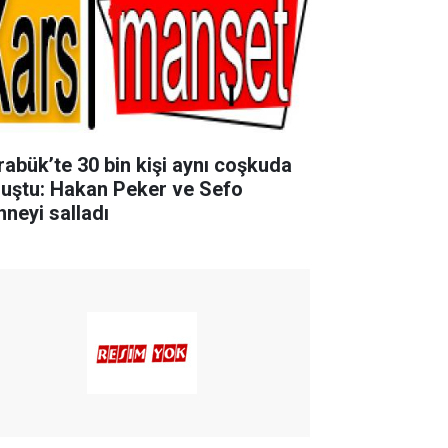
rabük’te 30 bin kişi aynı coşkuda
luştu: Hakan Peker ve Sefo
hneyi salladı