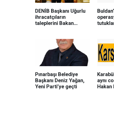
DENİB Başkanı Uğurlu
Buldan’
ihracatçıların
operas
taleplerini Bakan
tutukla
Yardımcısı Ağar’a
aktardı
Pınarbaşı Belediye
Karabük
Başkanı Deniz Yağan,
aynı co
Yeni Parti’ye geçti
Hakan 
sahneyi