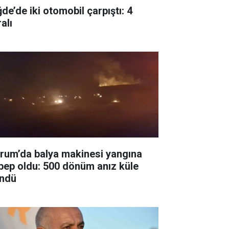
de’de iki otomobil çarpıştı: 4
alı
rum’da balya makinesi yangına
bep oldu: 500 dönüm anız küle
ndü