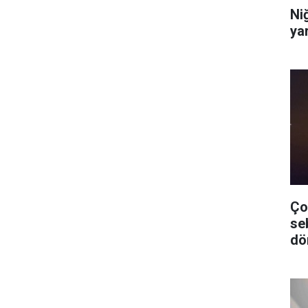
Niğ
yar
Ço
se
dö