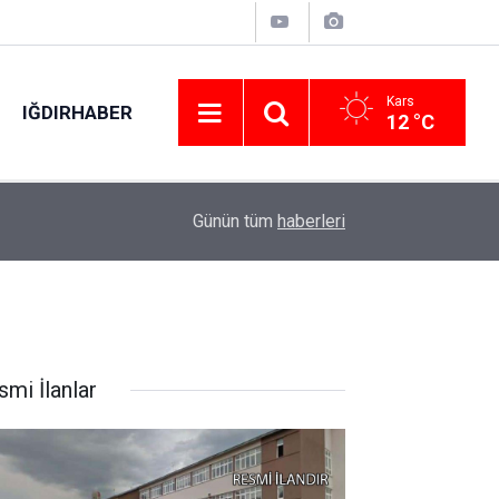
Kars
IĞDIRHABER
12 °C
Karabük’te 30 bin kişi aynı coşkuda buluştu: H
02:12
Günün tüm
haberleri
salladı
smi İlanlar