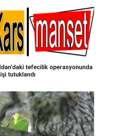
ldan’daki tefecilik operasyonunda
işi tutuklandı