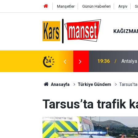
Manşetler
Günün Haberleri
Arşiv
S
KAĞIZMA
oruşturmasında 2 şüpheli serbest bırakıldı
24
19:33
Karşı şe
Anasayfa
Türkiye Gündem
Tarsus’ta 
Tarsus’ta trafik k