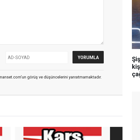
Şiş
ki
çağ
smanset.com’un görüş ve düşüncelerini yansıtmamaktadır.