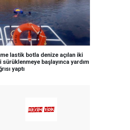
me lastik botla denize açılan iki
şi sürüklenmeye başlayınca yardım
rısı yaptı