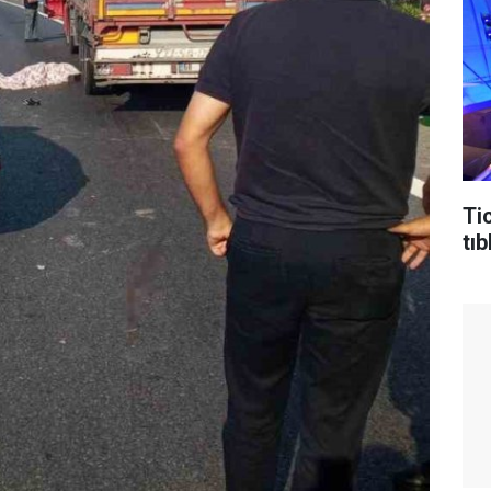
Ti
tıb