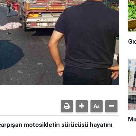
Gı
Mu
e çarpışan motosikletin sürücüsü hayatını