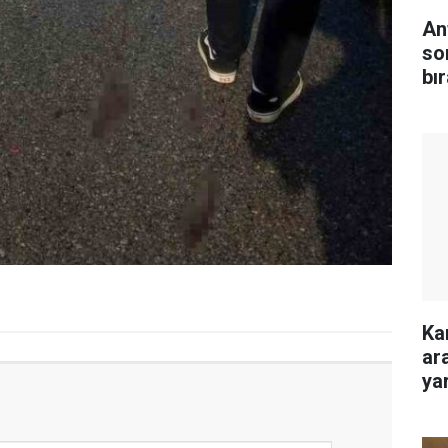
An
so
bır
Ka
ara
yar