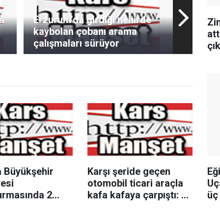
a
Erzurum’da girdiği nehirde
Zi
kaybolan çobanı arama
at
çalışmaları sürüyor
çık
Eğ
a Büyükşehir
Karşı şeride geçen
Uç
esi
otomobil ticari araçla
üç 
urmasında 2
kafa kafaya çarpıştı: 1’i
yo
 serbest
ağır 2 yaralı
ı