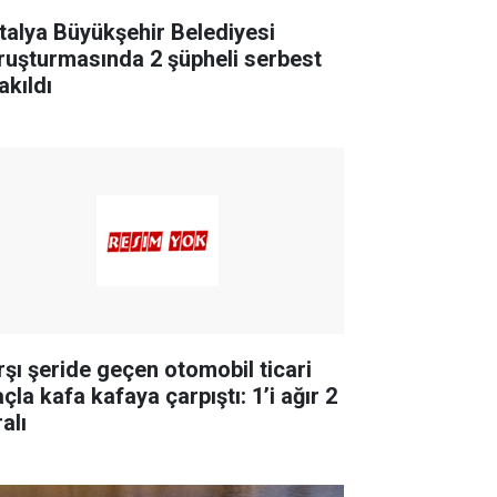
talya Büyükşehir Belediyesi
ruşturmasında 2 şüpheli serbest
akıldı
rşı şeride geçen otomobil ticari
çla kafa kafaya çarpıştı: 1’i ağır 2
alı