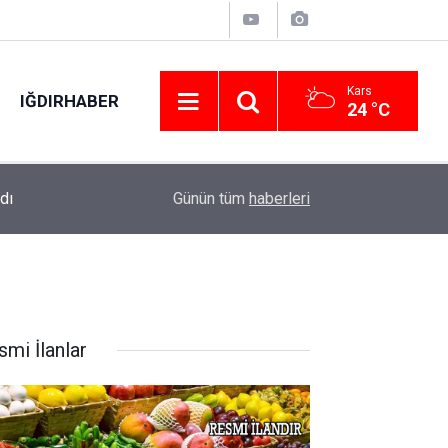
Kars
IĞDIRHABER
24 °C
Şişme lastik botla denize açılan iki kişi sürük
ralı
19:33
Günün tüm
haberleri
çağrısı yaptı
smi İlanlar