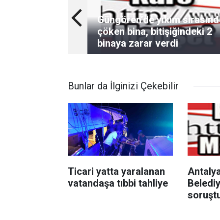
Güngören’de yıkım sırasınd
çöken bina, bitişiğindeki 2
binaya zarar verdi
Bunlar da İlginizi Çekebilir
Ticari yatta yaralanan
Antaly
vatandaşa tıbbi tahliye
Belediy
soruşt
şüpheli
bırakıld