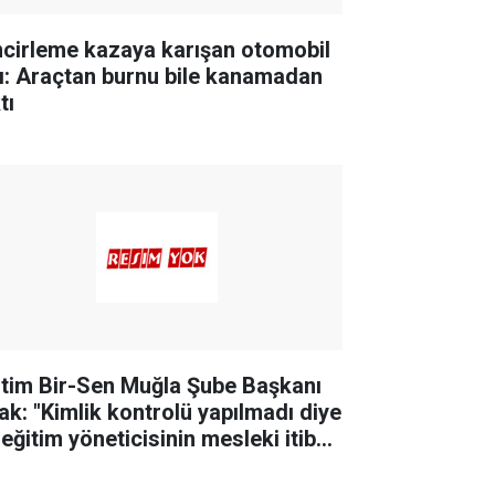
ncirleme kazaya karışan otomobil
tı: Araçtan burnu bile kanamadan
tı
itim Bir-Sen Muğla Şube Başkanı
ak: "Kimlik kontrolü yapılmadı diye
eğitim yöneticisinin mesleki itibarı
k edilemez"