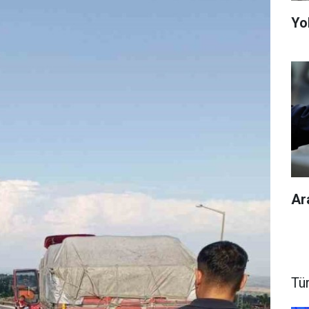
Yol
Ar
Tü