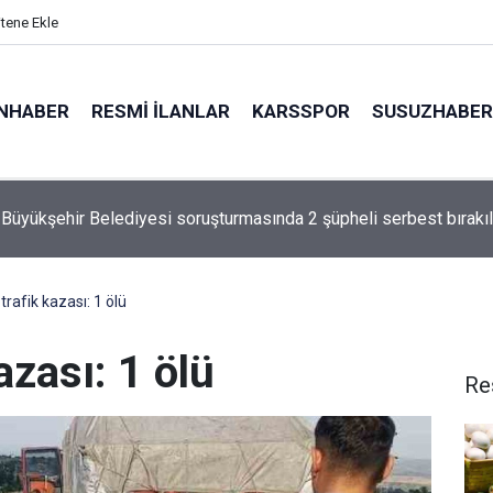
itene Ekle
NHABER
RESMI İLANLAR
KARSSPOR
SUSUZHABER
ride geçen otomobil ticari araçla kafa kafaya çarpıştı: 1’i ağır 2 ya
trafik kazası: 1 ölü
azası: 1 ölü
Re