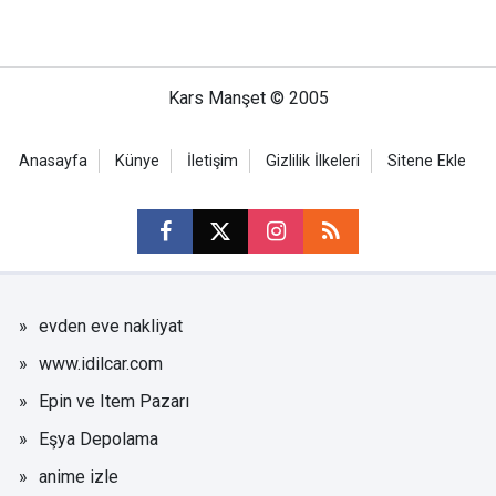
Kars Manşet © 2005
Anasayfa
Künye
İletişim
Gizlilik İlkeleri
Sitene Ekle
evden eve nakliyat
www.idilcar.com
Epin ve Item Pazarı
Eşya Depolama
anime izle