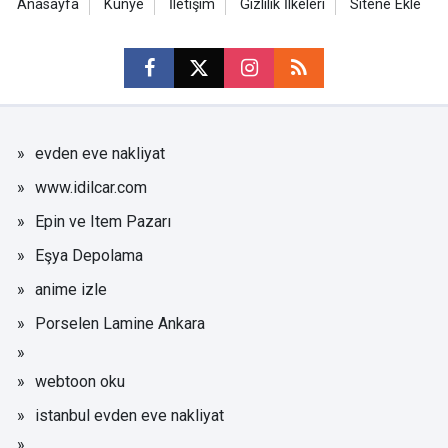
Anasayfa
Künye
İletişim
Gizlilik İlkeleri
Sitene Ekle
evden eve nakliyat
www.idilcar.com
Epin ve Item Pazarı
Eşya Depolama
anime izle
Porselen Lamine Ankara
webtoon oku
istanbul evden eve nakliyat