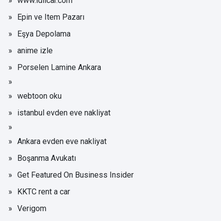
www.idilcar.com
Epin ve Item Pazarı
Eşya Depolama
anime izle
Porselen Lamine Ankara
webtoon oku
istanbul evden eve nakliyat
Ankara evden eve nakliyat
Boşanma Avukatı
Get Featured On Business Insider
KKTC rent a car
Verigom