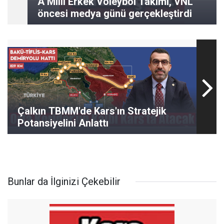
A Milli Erkek Voleybol Takımı, VNL
öncesi medya günü gerçekleştirdi
Çalkın TBMM'de Kars'ın Stratejik
Potansiyelini Anlattı
Bunlar da İlginizi Çekebilir