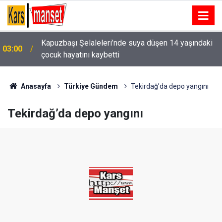
Kapuzbaşı Şelaleleri’nde suya düşen 14 yaşındaki
03:00
çocuk hayatını kaybetti
02:57
Seyir halindeki motosiklet alev alev yandı
Anasayfa
Türkiye Gündem
Tekirdağ’da depo yangını
Tekirdağ’da depo yangını