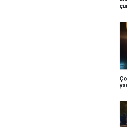
çü
is
Ço
ya