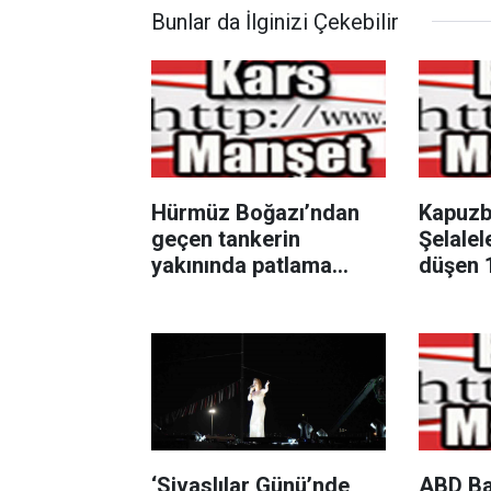
Bunlar da İlginizi Çekebilir
Hürmüz Boğazı’ndan
Kapuzb
geçen tankerin
Şelalel
yakınında patlama
düşen 
sesleri duyuldu
çocuk h
‘Sivaslılar Günü’nde
ABD Ba