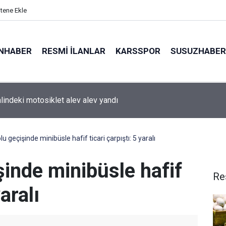
itene Ekle
NHABER
RESMI İLANLAR
KARSSPOR
SUSUZHABER
alindeki motosiklet alev alev yandı
u geçişinde minibüsle hafif ticari çarpıştı: 5 yaralı
inde minibüsle hafif
Re
yaralı