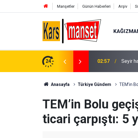
Manşetler
Günün Haberleri
Arşiv
S
KAĞIZMA
üşen 14 yaşındaki çocuk hayatını kaybetti
24
02:57
Seyir h
Anasayfa
Türkiye Gündem
TEM’in Bol
TEM’in Bolu geçiş
ticari çarpıştı: 5 