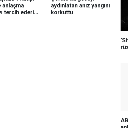
le anlaşma
aydınlatan anız yangını
ı tercih ederim
korkuttu
nsanları
ek istemiyorum"
‘S
rü
AB
an