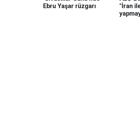
Ebru Yaşar rüzgarı
"İran i
yapmay
çünkü i
öldürm