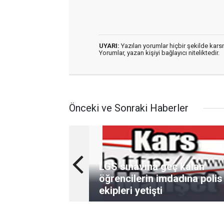
UYARI:
Yazılan yorumlar hiçbir şekilde kar
Yorumlar, yazan kişiyi bağlayıcı niteliktedir.
Önceki ve Sonraki Haberler
LGS sınavına geç kalan
öğrencilerin imdadına polis
ekipleri yetişti