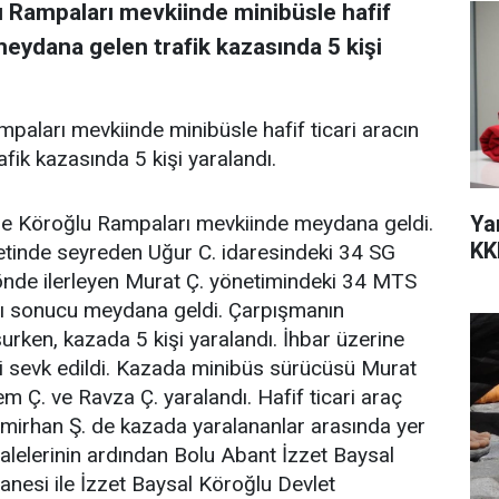
 Rampaları mevkiinde minibüsle hafif
meydana gelen trafik kazasında 5 kişi
aları mevkiinde minibüsle hafif ticari aracın
ik kazasında 5 kişi yaralandı.
Ya
e Köroğlu Rampaları mevkiinde meydana geldi.
KK
ametinde seyreden Uğur C. idaresindeki 34 SG
 yönde ilerleyen Murat Ç. yönetimindeki 34 MTS
ı sonucu meydana geldi. Çarpışmanın
urken, kazada 5 kişi yaralandı. İhbar üzerine
ri sevk edildi. Kazada minibüs sürücüsü Murat
em Ç. ve Ravza Ç. yaralandı. Hafif ticari araç
Emirhan Ş. de kazada yaralananlar arasında yer
ahalelerinin ardından Bolu Abant İzzet Baysal
anesi ile İzzet Baysal Köroğlu Devlet