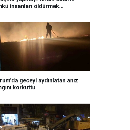
nkü insanları öldürmek
temiyorum"
rum’da geceyi aydınlatan anız
ngını korkuttu