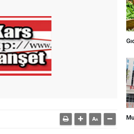
Gı
Mu