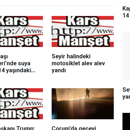
Ka
14
aşı
Seyir halindeki
eri’nde suya
motosiklet alev alev
14 yaşındaki
yandı
ayatını kaybetti
Se
ya
şkanı Trump:
Çorum’da geceyi