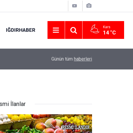
Kars
IĞDIRHABER
14 °C
02:31
‘Sivaslılar Günü’nde Ebru Yaşar rüzgarı
Günün tüm
haberleri
smi İlanlar