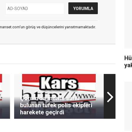
smanset.com’un görüş ve düşüncelerini yansıtmamaktadır.
Hü
ya
Çorum’da monta sarılı
bulunan tüfek polis ekipleri
harekete geçirdi