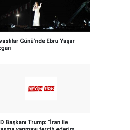
ivaslılar Günü’nde Ebru Yaşar
zgarı
D Başkanı Trump: "İran ile
laşma yapmayı tercih ederim