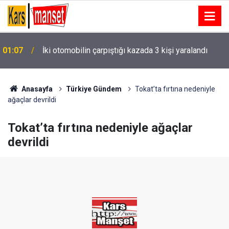
01:07
İki otomobilin çarpıştığı kazada 3 kişi yaralandı
01:05
SORFEST coşkusu ikinci gününde zirveye ulaştı
Anasayfa
Türkiye Gündem
Tokat’ta fırtına nedeniyle
ağaçlar devrildi
Tokat’ta fırtına nedeniyle ağaçlar
devrildi