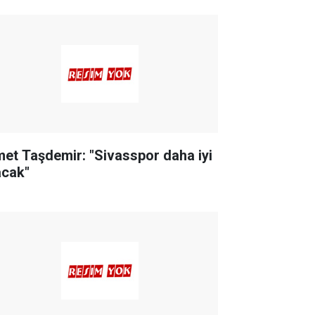
met Taşdemir: "Sivasspor daha iyi
acak"