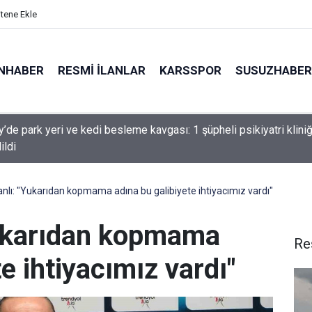
itene Ekle
NHABER
RESMI İLANLAR
KARSSPOR
SUSUZHABER
s Belediye Başkanı İlkay Çiçek görevden uzaklaştırıldı
nlı: "Yukarıdan kopmama adına bu galibiyete ihtiyacımız vardı"
Yukarıdan kopmama
Re
e ihtiyacımız vardı"