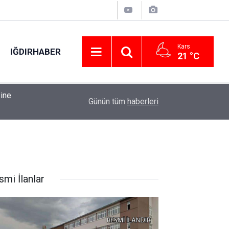
Kars
IĞDIRHABER
21 °C
21:35
Ali Onur Cerrah: "1 puan bizim için önemli"
Günün tüm
haberleri
smi İlanlar