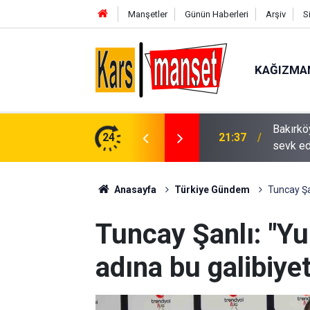
Manşetler
Günün Haberleri
Arşiv
S
KAĞIZMA
sleme kavgası: 1 şüpheli psikiyatri kliniğine
24
21:35
Mendere
Anasayfa
Türkiye Gündem
Tuncay Şa
Tuncay Şanlı: "
adına bu galibiyet