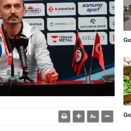
Gı
Gı