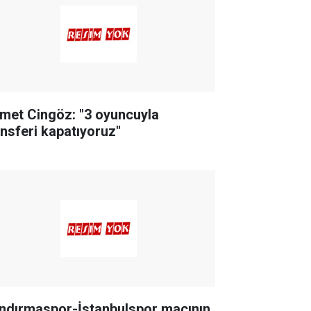
met Cingöz: "3 oyuncuyla
ansferi kapatıyoruz"
ndırmaspor-İstanbulspor maçının