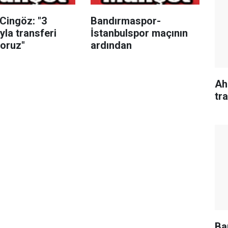
Cingöz: "3
Bandırmaspor-
la transferi
İstanbulspor maçının
yoruz"
ardından
Ah
tr
Ba