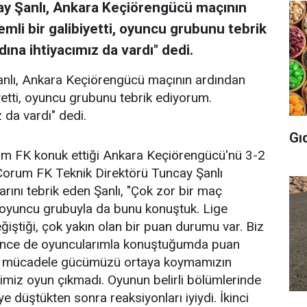
y Şanlı, Ankara Keçiörengücü maçının
mli bir galibiyetti, oyuncu grubunu tebrik
na ihtiyacımız da vardı" dedi.
nlı, Ankara Keçiörengücü maçının ardından
yetti, oyuncu grubunu tebrik ediyorum.
da vardı" dedi.
Gı
rum FK konuk ettiği Ankara Keçiörengücü'nü 3-2
Çorum FK Teknik Direktörü Tuncay Şanlı
ını tebrik eden Şanlı, "Çok zor bir maç
 oyuncu grubuyla da bunu konuştuk. Lige
ğiştiği, çok yakın olan bir puan durumu var. Biz
nce de oyuncularımla konuştuğumda puan
n mücadele gücümüzü ortaya koymamızın
iğimiz oyun çıkmadı. Oyunun belirli bölümlerinde
e düştükten sonra reaksiyonları iyiydi. İkinci