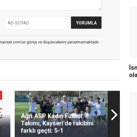
smanset.com’un görüş ve düşüncelerini yansıtmamaktadır.
İs
ol
Ağrı ASP Kadın Futbol
Takımı, Kayseri’de rakibini
farklı geçti: 5-1