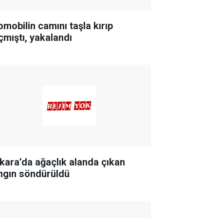
omobilin camını taşla kırıp
çmıştı, yakalandı
kara’da ağaçlık alanda çıkan
ngın söndürüldü