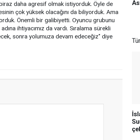
As
rı biraz daha agresif olmak istiyorduk. Öyle de
esinin çok yüksek olacağını da biliyorduk. Ama
orduk. Önemli bir galibiyetti. Oyuncu grubunu
dına ihtiyacımız da vardı. Sıralama sürekli
necek, sonra yolumuza devam edeceğiz" diye
Tü
İs
Su
çek