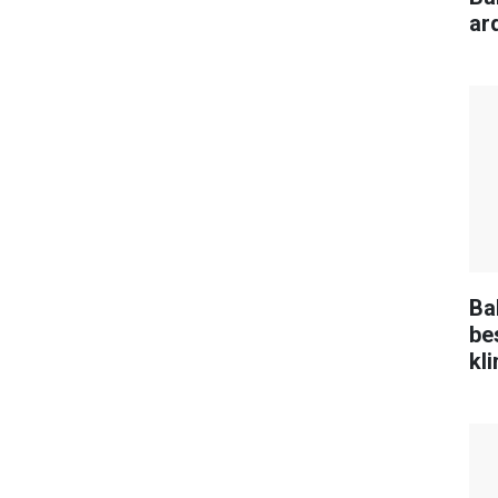
ar
Ba
be
kli