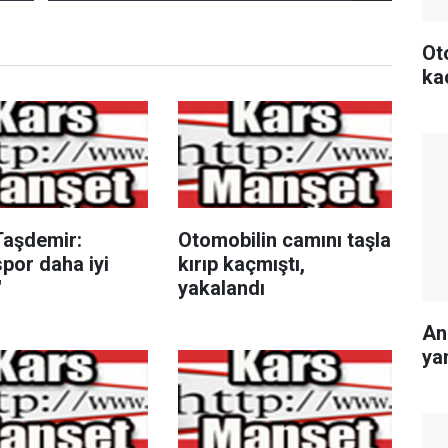
Ot
ka
Taşdemir:
Otomobilin camını taşla
por daha iyi
kırıp kaçmıştı,
"
yakalandı
An
ya