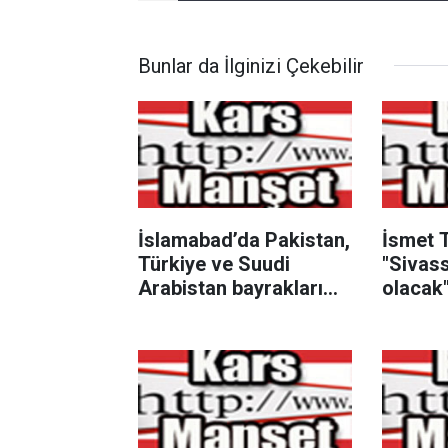
Bunlar da İlginizi Çekebilir
İslamabad’da Pakistan,
İsmet 
Türkiye ve Suudi
"Sivass
Arabistan bayrakları
olacak
göndere çekildi