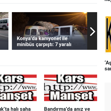
Konya’da kamyonet ile
minibüs çarpıştı: 7 yaralı
‘A
sa
k’ta halı saha
Bandırma’da anız ve