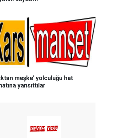
şktan meşke’ yolculuğu hat
natına yansıttılar