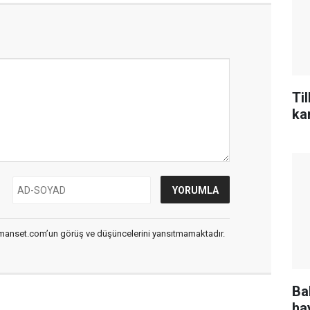
Til
ka
smanset.com’un görüş ve düşüncelerini yansıtmamaktadır.
Ba
ha