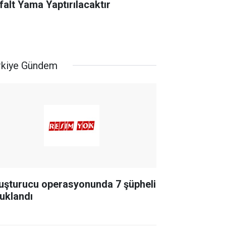
falt Yama Yaptırılacaktır
rkiye Gündem
uşturucu operasyonunda 7 şüpheli
tuklandı