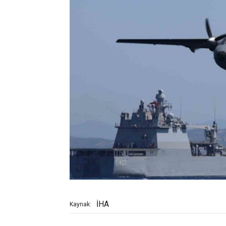
İHA
Kaynak: