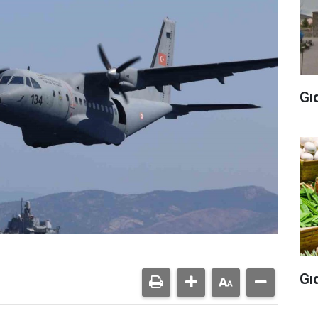
Gı
Gı