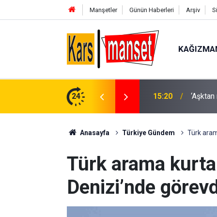
Manşetler
Günün Haberleri
Arşiv
S
KAĞIZMA
tına yansıttılar
24
15:12
Dron sa
Anasayfa
Türkiye Gündem
Türk aram
Türk arama kurta
Denizi’nde görev