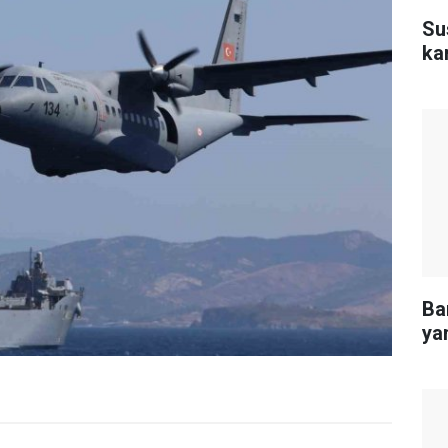
Sus
kar
Ba
ya