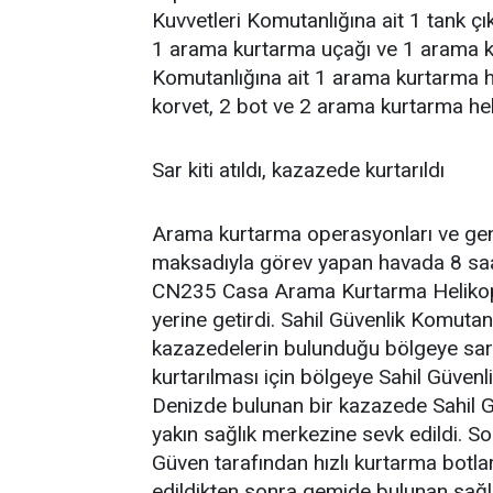
Kuvvetleri Komutanlığına ait 1 tank ç
1 arama kurtarma uçağı ve 1 arama k
Komutanlığına ait 1 arama kurtarma he
korvet, 2 bot ve 2 arama kurtarma heli
Sar kiti atıldı, kazazede kurtarıldı
Arama kurtarma operasyonları ve gen
maksadıyla görev yapan havada 8 saat
CN235 Casa Arama Kurtarma Helikopte
yerine getirdi. Sahil Güvenlik Komuta
kazazedelerin bulunduğu bölgeye sar k
kurtarılması için bölgeye Sahil Güvenli
Denizde bulunan bir kazazede Sahil Gü
yakın sağlık merkezine sevk edildi. S
Güven tarafından hızlı kurtarma botlar
edildikten sonra gemide bulunan sağlı