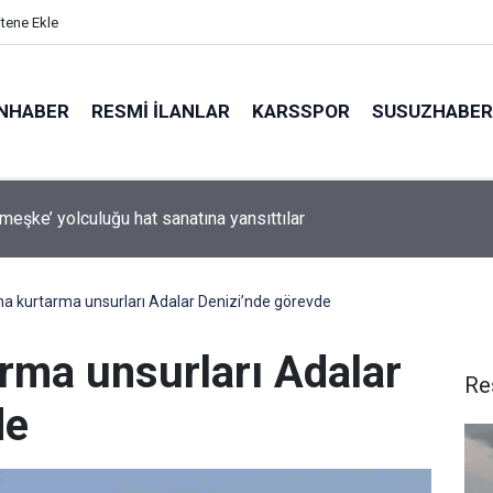
itene Ekle
NHABER
RESMI İLANLAR
KARSSPOR
SUSUZHABER
ldırısında Türk mürettebatın yaralandığı gemi Samsun’a getirildi
a kurtarma unsurları Adalar Denizi’nde görevde
rma unsurları Adalar
Re
de