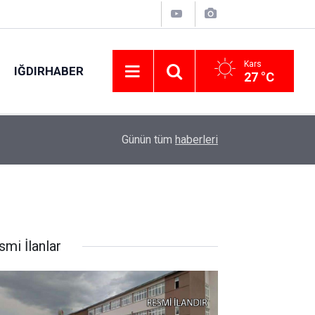
Kars
IĞDIRHABER
27 °C
Ford Trucks ve IVECO’nun yeni nesil kabin proje
15:11
Günün tüm
haberleri
aralanıyor
smi İlanlar