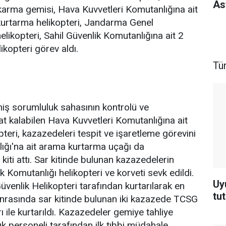
As
ıkarma gemisi, Hava Kuvvetleri Komutanlığına ait
urtarma helikopteri, Jandarma Genel
likopteri, Sahil Güvenlik Komutanlığına ait 2
kopteri görev aldı.
Tü
iş sorumluluk sahasının kontrolü ve
 kalabilen Hava Kuvvetleri Komutanlığına ait
ri, kazazedeleri tespit ve işaretleme görevini
nlığı'na ait arama kurtarma uçağı da
iti attı. Sar kitinde bulunan kazazedelerin
k Komutanlığı helikopteri ve korveti sevk edildi.
Uy
venlik Helikopteri tarafından kurtarılarak en
tu
onrasında sar kitinde bulunan iki kazazede TCSG
ı ile kurtarıldı. Kazazedeler gemiye tahliye
k personeli tarafından ilk tıbbi müdahale