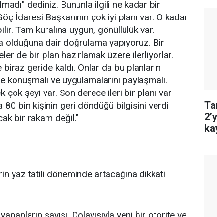
madı" dediniz. Bununla ilgili ne kadar bir
ç İdaresi Başkanının çok iyi planı var. O kadar
bilir. Tam kuralına uygun, gönüllülük var.
da olduğuna dair doğrulama yapıyoruz. Bir
ler de bir plan hazırlamak üzere ilerliyorlar.
biraz geride kaldı. Onlar da bu planların
i ile konuşmalı ve uygulamalarını paylaşmalı.
 çok şeyi var. Son derece ileri bir planı var
Ta
 80 bin kişinin geri döndüğü bilgisini verdi
2’
ak bir rakam değil."
ka
in yaz tatili döneminde artacağına dikkati
yapanların sayısı. Dolayısıyla yeni bir otorite ve