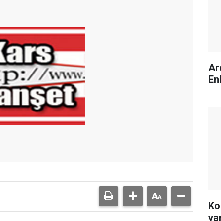
Ar
En
Ko
yar