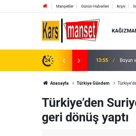
Manşetler
Günün Haberleri
Arşiv
S
KAĞIZMA
13:55
Boyun v
24
13:55
Irak’ta 
Anasayfa
Türkiye Gündem
Türkiye’d
Türkiye’den Suriy
geri dönüş yaptı