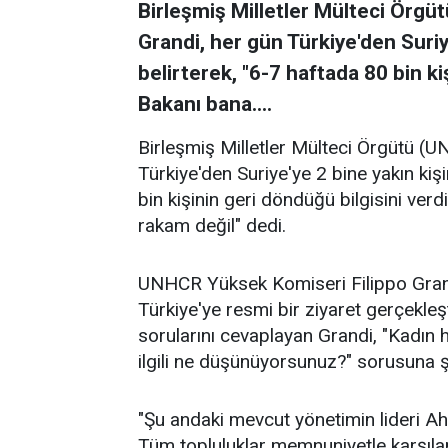
Birleşmiş Milletler Mülteci Örgü
Grandi, her gün Türkiye'den Suriye
belirterek, "6-7 haftada 80 bin kiş
Bakanı bana....
Birleşmiş Milletler Mülteci Örgütü (
Türkiye'den Suriye'ye 2 bine yakın kişi
bin kişinin geri döndüğü bilgisini ver
rakam değil" dedi.
UNHCR Yüksek Komiseri Filippo Grandi
Türkiye'ye resmi bir ziyaret gerçekleş
sorularını cevaplayan Grandi, "Kadın h
ilgili ne düşünüyorsunuz?" sorusuna ş
"Şu andaki mevcut yönetimin lideri A
Tüm topluluklar memnuniyetle karşılana