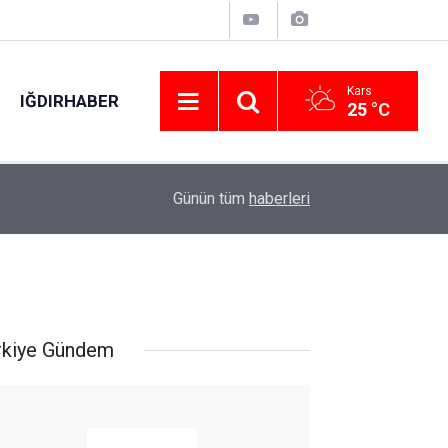
Kars
IĞDIRHABER
25 °C
FIBA 18 Yaş Altı Kızlar Avrupa Şampiyonası fin
13:51
Günün tüm
haberleri
yapacak
rkiye Gündem