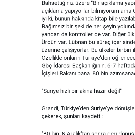
Bahsettiğiniz üzere "Bir açıklama yapıl
açıklama yapıyorlar bilmiyorum ama Gö
iyi ki, bunun hakkında kitap bile yazıla
Bağımsız bir şekilde her şeyin yolun
yandan da kontroller de var. Diğer ülke
Ürdün var, Lübnan bu süreç içerisinde 
üzerine çalışıyorlar. Bu ülkeler birbir
Özellikle onların Türkiye'den öğrenecek
Göç İdaresi Başkanlığının. 6-7 haftada
İçişleri Bakanı bana. 80 bin azımsanac
"Suriye hızlı bir akına hazır değil"
Grandi, Türkiye'den Suriye'ye dönüşler
çekerek, şunları kaydetti:
"80 bin, 8 Aralık'tan sonra geri dönüş 