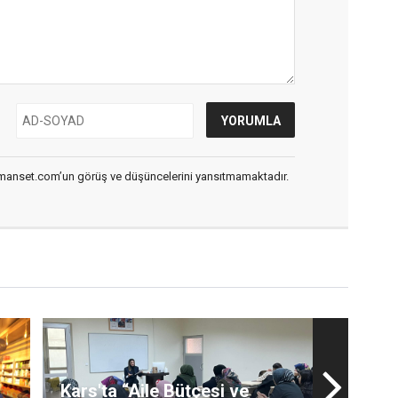
smanset.com’un görüş ve düşüncelerini yansıtmamaktadır.
Kars'ta “Aile Bütçesi ve