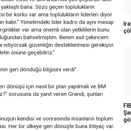
le yaklaştı bana. Sözü geçen toplulukların
bii bir korku var ama toplulukların liderleri diyor
eyin kalın." Yönetimdeki lider kadro da aynı mesajı
Ir
ginlikler var ama önemli olan yetkililerin bunu
çö
 olduğundan bahsetmiştim. Benim asıl çekincem
ı istiyorsak güvenliğin desteklenmesi gerekiyor.
tin önüne geçebiliriz."
inin geri döndüğü bilgisini verdi"
ri dönüşü için nasıl bir plan yapılmalı ve BM
ız?" sorusuna da yanıt veren Grandi, şunları
FI
Şa
 dönüşün kendisi ve sonrasında insanların toplum
gö
. Her bir ülkeye geri dönüşte buna ihtiyaç var.