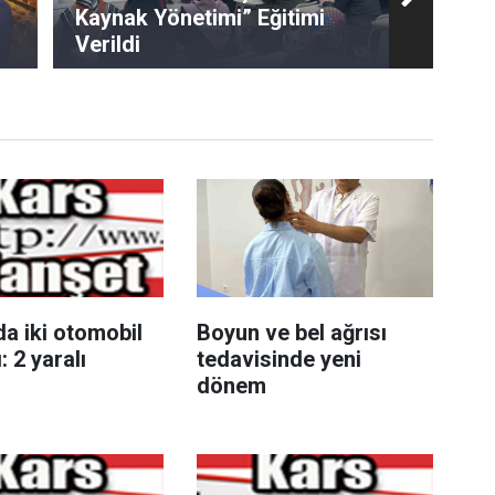
Kaynak Yönetimi” Eğitimi
Verildi
a iki otomobil
Boyun ve bel ağrısı
: 2 yaralı
tedavisinde yeni
dönem