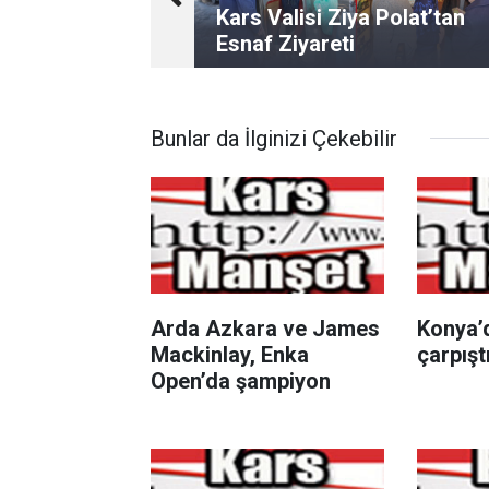
Kars Valisi Ziya Polat’tan
Esnaf Ziyareti
Bunlar da İlginizi Çekebilir
Arda Azkara ve James
Konya’d
Mackinlay, Enka
çarpıştı
Open’da şampiyon