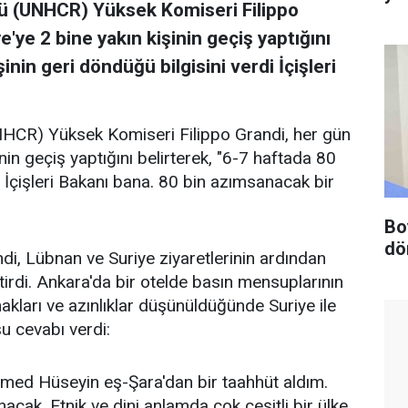
tü (UNHCR) Yüksek Komiseri Filippo
'ye 2 bine yakın kişinin geçiş yaptığını
inin geri döndüğü bilgisini verdi İçişleri
UNHCR) Yüksek Komiseri Filippo Grandi, her gün
nin geçiş yaptığını belirterek, "6-7 haftada 80
di İçişleri Bakanı bana. 80 bin azımsanacak bir
Bo
dö
, Lübnan ve Suriye ziyaretlerinin ardından
tirdi. Ankara'da bir otelde basın mensuplarının
akları ve azınlıklar düşünüldüğünde Suriye ile
u cevabı verdi:
hmed Hüseyin eş-Şara'dan bir taahhüt aldım.
cak. Etnik ve dini anlamda çok çeşitli bir ülke