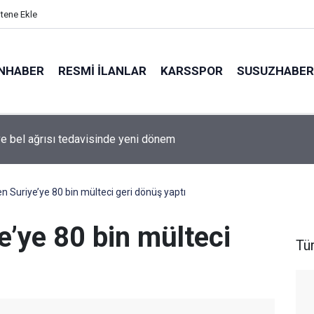
itene Ekle
NHABER
RESMI İLANLAR
KARSSPOR
SUSUZHABER
e bel ağrısı tedavisinde yeni dönem
İHA saldırısı planlayan şebeke çökertildi
en Suriye’ye 80 bin mülteci geri dönüş yaptı
e’ye 80 bin mülteci
Tü