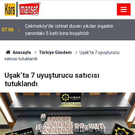
Çekmeköy’de istinat duvarı yıkılan inşaatın
07:06
yanındaki 5 katlı bina boşaltıldı
Beyağaç Belediyesi araç filosunu öz kaynaklarıyla
06:58
güçlendiriyor
Anasayfa
Türkiye Gündem
Uşak’ta 7 uyuşturucu
satıcısı tutuklandı
Uşak’ta 7 uyuşturucu satıcısı
tutuklandı