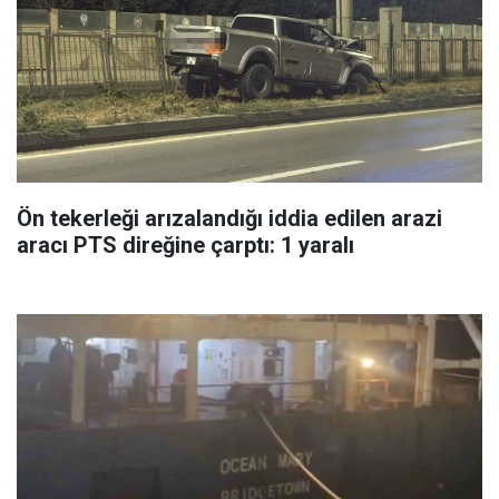
Ön tekerleği arızalandığı iddia edilen arazi
aracı PTS direğine çarptı: 1 yaralı