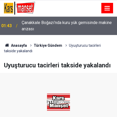
Kartal’da minibüs yangını: Peş peşe patlamalar
00:49
paniğe neden oldu
Anasayfa
Türkiye Gündem
Uyuşturucu tacirleri
takside yakalandı
Uyuşturucu tacirleri takside yakalandı